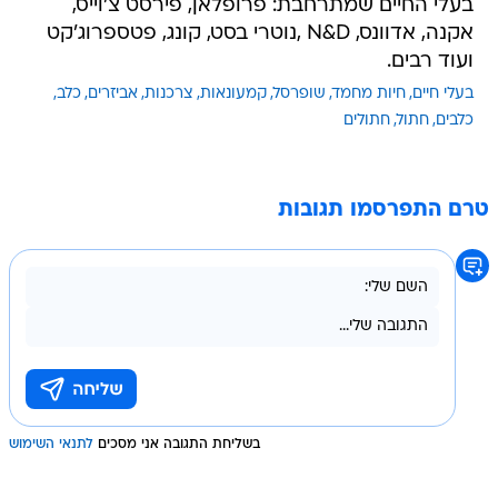
בעלי החיים שמתרחבת: פרופלאן, פירסט צ'וייס,
אקנה, אדוונס, N&D ,נוטרי בסט, קונג, פטספרוג'קט
ועוד רבים.
בעלי חיים
חיות מחמד
שופרסל
קמעונאות
צרכנות
אביזרים
כלב
כלבים
חתול
חתולים
טרם התפרסמו תגובות
בשליחת התגובה אני מסכים
לתנאי השימוש