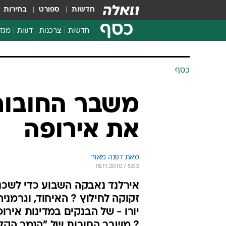
חדשות
ספורט
בחירות
כסף
חדשות
צרכנות
דעות
מגזי
החלטות פיננסיות
בדיקת מוצרים
כסף
חדשות מהמדף
השוואת מחירים
משבר החובות
צרכנות פיננסית
את אירופה
מאת דפנה מאור
18.11.2010 / 5:03
אירלנד נאבקה השבוע כדי לשכנע
יורו - של הבנקים במדינות אירו
? משבר החובות של "הנמר הקל