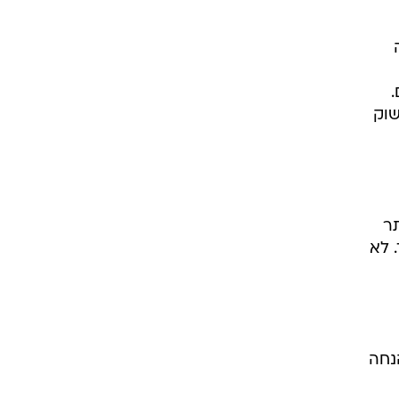
.
היה שוק
 יורו - יותר
ד. לא
נחה