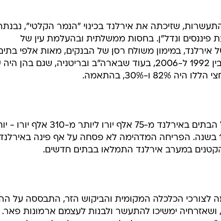
עשרות, שזיכתה את אירלנד בכינוי "הנמר הקלטי", נבנתה
 פיננסים ונדל"ן. בחסות ממשלתית ובהעלמת עין של
ל אירלנד, במימון משולח רסן של הבנקים, מאות אלפי בתים
מספר השלמות בנייה גדל ב-323% בין 1992 ל-2006, בעוד שבארה"ב ובריטניה, שגם בהן 
8 ו-30%, בהתאמה.
בתוך עשור עלה מחירם הממוצע של הבתים באירלנד מ-75 אלף יורו ליותר מ-310 אלף
מפי ארבעה, תשואה של יותר מ-15% בשנה. הפריחה המדהימה לא פסחה על אף פינה באירלנ
 הקטנים במערב אירלנד התמלאו בבתים חדשים.
ה לצורכי הכלכלה המקומית והביקוש הזר, התבססה על הה
 ושאזרחיה ימשיכו להתעשר ולבנות לעצמם ארמונות פאר.