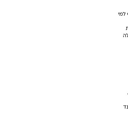
 למי
לה
ד