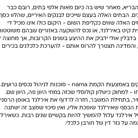
בריא, מאחר שיש בה כיום מאות אלפי בתים, רובם כבר
נים. הבתים האלה בעצם שייכים לבנקים האיריים, שהלוו כסף
 האלה שווים כקליפת השום - היקום כולו אינו מכיל די
 בית קיט באירלנד, או נכס להשקעה באזורים שבהם משוטטות
בדבלין אולי ידביק את ההיצע בשנים הקרובות, אך מחוצה 
 והמדינה תצטרך להרוס אותם - להערכת כלכלנים בכירים
אירלנד ניסתה לטהר את מאזני הבנקים באמצעות הקמת nama - סוכנות לניהול נכסים גרועים.
 - למחוק כישלון קולוסלי שכזה במחי היוון פה, היוון שם.
, בתחילת המשבר, חזרה לרדוף את אירלנד באופן הרסני.
הכסף שאירלנד שופכת אליו, ואין סיכוי שמצב זה ישתנה
ל אירלנד עלול להמשיך להיות בקשיים שנים רבות. כשאירלנ
 על גזר דין של חורבן כלכלי.