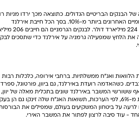
של הבנקים הבריטיים הגדולים. כתוצאה מכך ירדו מניות רו
בנק אוף סקוטלנד (rbs) וברקליס ביומיים האחרונים ביותר מ-10%. בסך הכל חייבת אירלנד
(הממשלה והבנקים) לבנקים בריטיים 224 מיליארד דולר. לבנ
 את הלחץ שמפעילה גרמניה על אירלנד כדי שתסכים לבק
.
הלוואות ואג"ח ממשלתיות. ברחבי אירופה, כלכלות רבות
כבדים. כשהאדמה רועדת באירלנד, גם ביוון, פורטוגל, ספרד
אף ששורשי המשבר באירלנד שונים בתכלית מאלה של יוון, 
שבפורטוגל הגירעון השנה יהיה פחות מ-6%, לפי הערכות, תשואות האג"ח שלה זינקו גם הן 
 לרעה על ביטחון המשקיעים בעולם, שמפילים את הבורסות
ד - עוד סיבה לרצון לפתור את המשבר האירי.