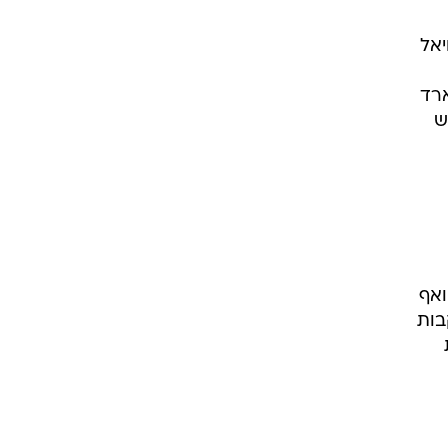
יאל
קים הגרמניים הם חייבים 206 מיליארד
ש
ואף
בעקבות