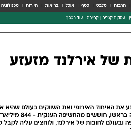
תרבות
סלבס
כסף
אוכל
בריאות
תיירות
טכנולוגיה
ן
עסקים קטנים
קריירה
עוד בכסף
חינוך פיננסי
כסף עולמי
דין וחשבון
קריפטו
 של אירלנד מזעזע
ספורט ביזנס
 את האיחוד האירופי ואת השווקים בעולם שהיא אי
זקוקה לחילוץ ? האיחוד, וגרמניה בראשו, חוששים מהחשיפה הענקית - 844
פה ובעולם לחובות של אירלנד, ולוחצים עליה לקבל ס