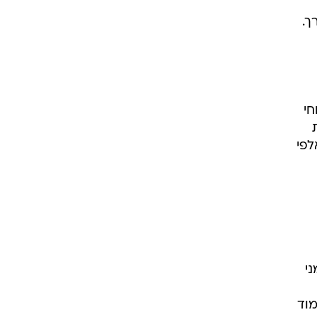
ך.
חי
ת
לפי
י
מוד