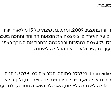
משבר?
>> ממשלת אירלנד קיצצה 6 מיליארד יורו בתקציב 2009, ומתכננת קיצוץ של 15 מיליארד יורו
 את המסים על האזרחים, צימצמה את הוצאות הרווחה וחתכה בשכר
ם קיבלו על עצמם במהירות ובהסכמה נרחבת את הצורך בצנע
עון בתקציב ולהשיב את הכלכלה לאיתנה.
בכיר במשרד האוצר האירי אמר ל-themarker: בכלכלה פתוחה, תמריצים כמו אלה שניתנים
 מוצרי יבוא, כמו מכוניות מגרמניה וצרפת), ולכן זו לא
הכלכלה לא חזרה לצמוח, האבטלה נשארה חמורה, ולגבי על