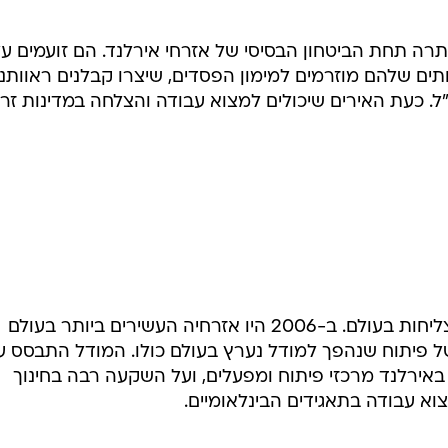
רה תחת הביטחון הבסיסי של אזרחי אירלנד. הם זועמים ע
ם שלהם מוזרמים למימון הפסדים, שיצרו קבלנים ראוותני
 כעת האירים שיכולים למצוא עבודה והצלחה במדינות זרו
>> אירלנד היתה אחת הכלכלות המצליחות בעולם. ב-2006 היו אזרחיה העשירים ביותר בעולם
"ג לנפש, לאחר 20 שנה של פיתוח שנהפך למודל נערץ בעולם כולו. המודל התבסס 
באירלנד מרכזי פיתוח ומפעלים, ועל השקעה רבה בחינוך
א עבודה בתאגידים הבינלאומיים.