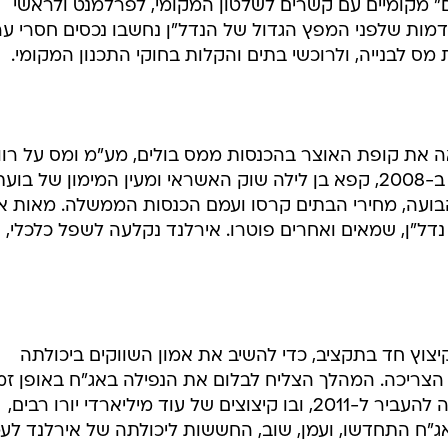
ם" מקומיים עם קשרים לשלטון המקומי, לפרלמנט ולראשי
אדמות שלפני המפץ הגדול של הנדל"ן נחשבו נכסים חסרי ער
ס לבנייה, ולרוכשי בתים והקלות בחוקי התכנון המקומי.
 את קופת האוצר בהכנסות ממס בולים, מע"מ ומס על רוו
הון. כשהמשבר הפיננסי היכה בעולם ב-2008, קפא בן לילה שוק האשראי ומעין המימון של בוע
הבועה, מחירי הבתים קרסו ועמם הכנסות הממשלה. מאות א
 נדל"ן, שמאים ואחרים פוטרו. אירלנד נקלעה לשפל כלכלי,
צוץ חד בתקציב, כדי להשיב את אמון השווקים ביכולתה
 הצריכה. המהלך הצליח לבלום את הנפילה באג"ח באופן זמנ
בלבד. תקציב חדש שניסתה הממשלה להעביר ל-2011, ובו קיצוצים של עוד מיליארדי יורו רבים,
"ח התחדשו, ועמן, שוב, החששות ליכולתה של אירלנד לע