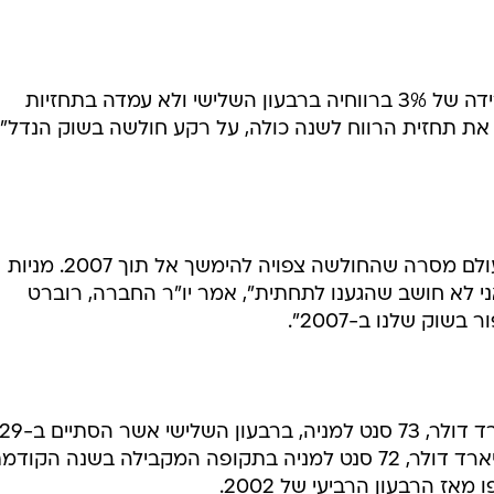
רשת הום דיפו (סימול HD) רשמה ירידה של 3% ברווחיה ברבעון השלישי ולא עמדה בתחזיות
את תחזית הרווח לשנה כולה, על רקע חולשה בשוק הנדל"ן
רשת "עשה זאת בעצמך" הגדולה בעולם מסרה שהחולשה צפויה להימשך אל תוך 2007. מניות
בוול סטריט. "אני לא חושב שהגענו לתחתית", אמר יו"ר החברה, רוברט
שוק שלנו ב-2007".
הום דיפו רשמה רווח של 1.49 מיליארד דולר, 73 סנט למניה, ברבעון השלישי אשר הסתיים ב
באוקוטבר, לעומת רווח של 1.54 מיליארד דולר, 72 סנט למניה בתקופה המקבילה בשנה הקוד
אז הרבעון הרביעי של 2002.