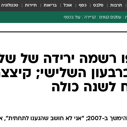
תרבות
סלבס
כסף
אוכל
בריאות
תיירות
טכנולוגיה
ן
עסקים קטנים
קריירה
עוד בכסף
חינוך פיננסי
כסף עולמי
דין וחשבון
קריפטו
ו רשמה ירידה של של
הלאונג'
 ברבעון השלישי; קיצצ
ספורט ביזנס
 לשנה כולה
הרשת מסרה שהחולשה צפויה להימשך ב-2007; "אני לא חושב שהגענו לתחתית