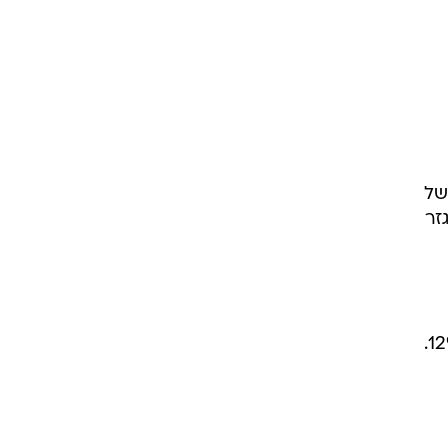
ות של
זר
הום דיפו קיצצה את תחזית הצמיחה לשנת 2006 לרמה של 45 על בסיס צמיחה בהכנסות של 12%.