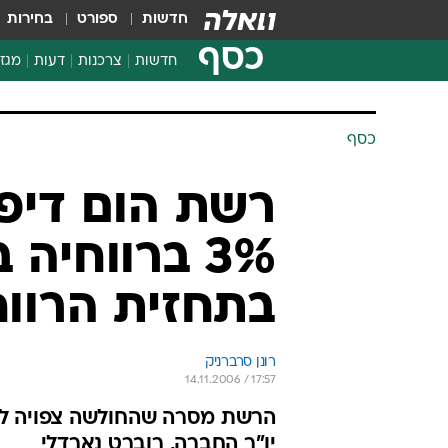
חדשות
ספורט
בחירות
כסף
חדשות
צרכנות
דעות
מגזי
החלטות פיננסיות
בדיקת מוצרים
כסף
חדשות מהמדף
השוואת מחירים
רשת הום דיפ
צרכנות פיננסית
3% ברווחיה
בתחזית הרווח
רונן סרברניק
14.11.2006 / 17:57
יו"ר החברה, רוברט נארדלי