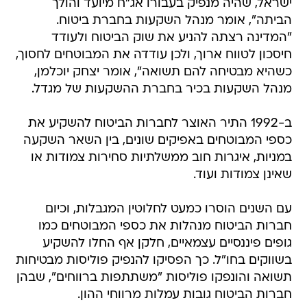
ישראל, שהיה מנפיק בעבורו אג"ח מיועד והולך
הביתה", אומר מנהל השקעות בחברת ביטוח.
"המדינה רצתה להניע את שוק הביטוח ולעודד
חיסכון לטווח ארוך, ולכן עודדה את המבוטחים לחסוך,
כשהיא מבטיחה להם תשואה", אומר יצחק יוכלמן,
מנהל השקעות בכיר בחברת ההשקעות של מגדל.
ב-1992 התיר האוצר לחברות הביטוח להשקיע את
כספי המבוטחים באפיקים שונים, בין השאר השקעה
במניות, איגרות חוב ממשלתיות סחירות צמודות או
שאינן צמודות ועוד.
עם השנים הוסרו כמעט לחלוטין המגבלות, וכיום
חברות הביטוח מנהלות את כספי המבוטחים כמו
גופים פיננסיים עצמאיים, חלקן אף החלו להשקיע
בשווקים בחו"ל. כך הפסיקו להנפיק פוליסות מבטיחות
תשואה והונפקו פוליסות "משתתפות ברווחים", שבהן
חברות הביטוח גובות עמלות מרווחי ההון.