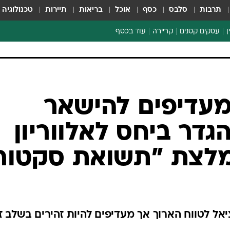
תרבות
סלבס
כסף
אוכל
בריאות
תיירות
טכנולוגיה
ן
עסקים קטנים
קריירה
עוד בכסף
חינוך פיננסי
כסף עולמי
דין וחשבון
קריפטו
CI ו-RBC מעדיפים להישאר
ספורט ביזנס
גדר ביחס לאלווריון
המלצת "תשואת סקטור
אל לטווח הארוך אך מעדיפים להיות זהירים בשלב ז