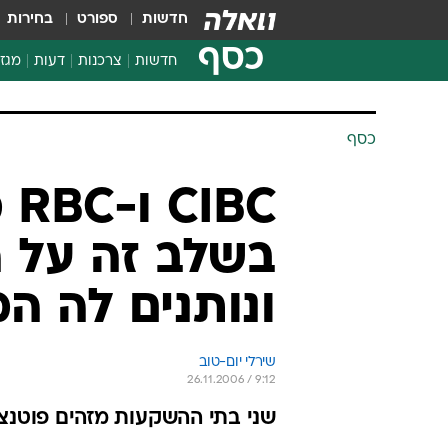
חדשות
ספורט
בחירות
כסף
חדשות
צרכנות
דעות
מגזי
החלטות פיננסיות
בדיקת מוצרים
כסף
חדשות מהמדף
השוואת מחירים
BC
צרכנות פיננסית
בשלב זה על ה
ונותנים לה 
שירלי יום-טוב
26.11.2006 / 9:12
שני בתי ההשקעות מזהים פוטנצי