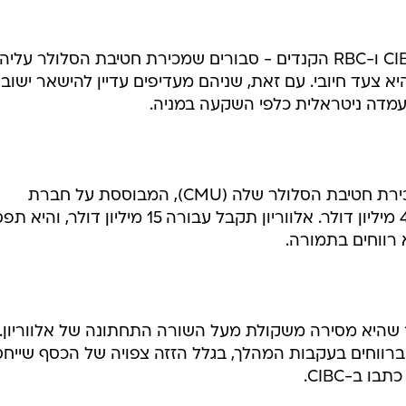
שני בתי השקעות המסקרים את - CIBC ו-RBC הקנדים - סבורים שמכירת חטיבת הסלולר עליה
יא צעד חיובי. עם זאת, שניהם מעדיפים עדיין להישאר ישובי
עמדה ניטראלית כלפי השקעה במניה.
אלווריון הכריזה בשבוע שעבר על מכירת חטיבת הסלולר שלה (CMU), המבוססת על חברת
אינטרווייב שנרכשה בעבר תמורת 40 מיליון דולר. אלווריון תקבל עבורה 15 מיליון דולר,
 רווחים בתמורה.
 שהיא מסירה משקולת מעל השורה התחתונה של אלווריון.
ה ברווחים בעקבות המהלך, בגלל הזזה צפויה של הכסף שייח
 ב-CIBC.