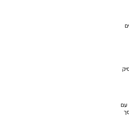
ם
 והיא תפסיק
 עם
סך