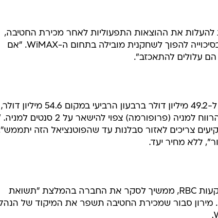
נת להעלות את ההוצאות התפעוליות לאחר מכירת החטיבה,
מכיוון שהחברה ממוקדת ב-2008 ובסיכוייה להפוך לשחקנית מובילה בתחום ה-WiMAX. "אם
 הם עלולים להתאכזב".
ב-CIBC הורידו את תחזית ההכנסות ל-49.2 מיליון דולר ברבעון הרביעי במקום 
לשקף את הורדת הכנסות החטיבה. הרווח למניה (פרופורמה) צפוי להישאר על 2 
יעים צריכים לאזור סבלנות עד שהפוטנציאל הזה יתממש".
גם האנליסט דניאל מירון מבית ההשקעות RBC, ממשיך לסקר את החברה בהמלצת "תשואת
ם מחיר יעד של 10 דולרים. מירון סבור שמכירת החטיבה תשפר את המיקוד של הנה