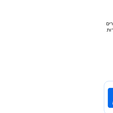
רים
ווריון בנוף ה-WiMAX. התחרות