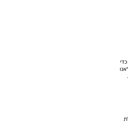
54.6 מיליון דולר, כדי
סנטים למניה. "אנו
לת