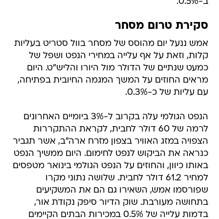
ב-0.5%.
סקירת טרום מסחר
אמש ננעל יום מהוסס של מסחר בוול סטריט בעליות
קלות, וזאת על אף עלייה במחירי הנפט ושפל של
כמעט שנתיים של הדולר מול היורו והליש"ט. היום
מראים החוזים על המשך המגמה החיובית בפתיחה,
עם עליות של כ-0.3%.
הנפט הגולמי עלה בקרוב ל-3% ביומיים האחרונים
לרמה של 60 דולר לחבית, לקראת ההתקררות
הצפויה במזג האוויר בצפון מזרח ארה"ב, אשר תגביר
כנראה את הביקוש לנפט לחימום. היום ממשיך הנפט
באותו כיוון, והחוזים על הנפט הגולמי בינואר מטפסים
למחיר 61.2 דולר לחבית. שלושה נתוני מקרו
שפורסמו אמש, השאירו גם הם את המשקיעים
בתחושה מעורבת. שוק הדיור סיפק נקודת אור,
בדמות עלייה של 0.5% במכירות הבתים הקיימים