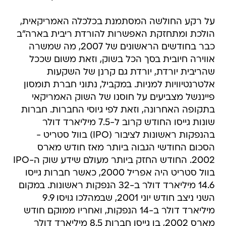
על רקע החולשה המסתמנת בכלכלה האמריקאית,
הולכת ומתחזקת האפשרות להורדת ריבית בארה"ב
כבר בחודשים הראשונים של 2007, מה שמשרה
אווירה חיובית בסך הכל בשוק, וזאת משום שככל
שהריבית יורדת, יורדת גם קרנן של השקעות
אלטרנטיוויות למניות. במקביל, נתוני חברת תומסון
פייננשל מצביעים על חוסנו של השוק האמריקאי
בתקופה האחרונה, וזאת לפי גיוסי החברות. חברות
שונות גייסו החודש קרוב ל-7.5 מיליארד דולר
בהנפקות ראשונות לציבור (IPO) בוול סטריט -
הסכום החודשי הגבוה ביותר מאז חודש מארס
2002. החודש החזק ביותר מעולם שידע שוק ה-IPO
בוול סטריט היה אפריל 2000, כאשר חברות גייסו
14.6 מיליארד דולר ב-32 הנפקות ראשונות. במקום
השני ניצב חודש יוני 2001, שבמהלכו גויסו 9.9
מיליארד דולר ב-14 הנפקות, ואחריו ממוקם חודש
מארס 2002, בו גייסו חברות 8.5 מיליארד דולר