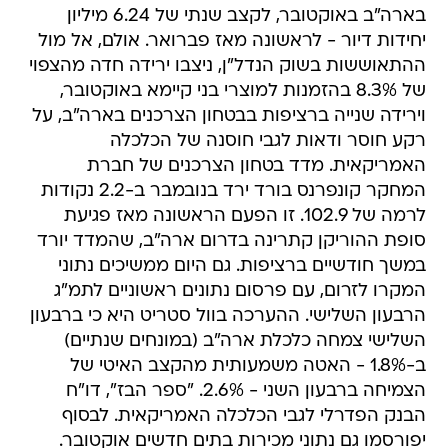
בארה"ב באוקטובר, לקצב שנתי של 6.24 מיליון
יחידות דיור - לראשונה מאז פברואר. אולם, אל מול
ההתאוששות בשוק הנדל"ן, ניצבו ירידה חדה מהצפוי
של 8.3% בהזמנות למוצרי בני קיימא באוקטובר,
וירידה שנייה ברציפות בבטחון הצרכנים בארה"ב, על
רקע חוסר ודאות לגבי חוסנה של הכלכלה
האמריקאית. מדד בטחון הצרכנים של חברת
המחקר קונפרנס בורד ירד בנובמבר ב-2.2 נקודות
לרמה של 102.9. זו הפעם הראשונה מאז פגיעת
סופת ההוריקן קתרינה בדרום ארה"ב, שהמדד יורד
במשך חודשיים ברציפות. גם היום ממשיכים נתוני
המקרו לזרום, עם פרסום נתונים ראשוניים לתמ"ג
הרבעון השלישי. ההערכה בוול סטריט היא כי ברבעון
השלישי צמחה כלכלת ארה"ב (במונחים שנתיים)
ב-1.8% - האטה משמעותית מהקצב האיטי של
הצמיחה ברבעון השני - 2.6%. "ספר הבז", דו"ח
הבנק הפדרלי לגבי הכלכלה האמריקאית. לבסוף
יפורסמו גם נתוני מכירות בתים חדשים אוקטובר.