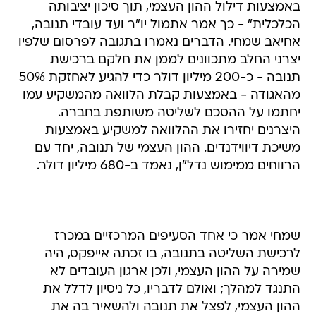
באמצעות דילול ההון העצמי, תוך סיכון יציבותה
הכלכלית" - כך אמר אתמול יו"ר ועד עובדי תנובה,
אחיאב שמחי. הדברים נאמרו בתגובה לפרסום שלפיו
יצרני החלב מתכוונים לממן את חלקם ברכישת
תנובה - כ-200 מיליון דולר כדי להגיע לאחזקת 50%
מהאגודה - באמצעות קבלת הלוואה מהמשקיע עמו
יחתמו על ההסכם לשליטה משותפת בחברה.
היצרנים יחזירו את ההלוואה למשקיע באמצעות
משיכת דיווידנדים. ההון העצמי של תנובה, יחד עם
הרווחים ממימוש נדל"ן, נאמד ב-680 מיליון דולר.
שמחי אמר כי אחד הסעיפים המרכזיים במכרז
לרכישת השליטה בתנובה, בו זכתה אייפקס, היה
שמירה על ההון העצמי, ולכן ארגון העובדים לא
התנגד למהלך; ואולם לדבריו, כל ניסיון לדלל את
ההון העצמי, לפצל את תנובה ולהשאיר בה את