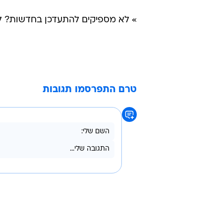
» לא מספיקים להתעדכן בחדשות? ל-TheMarker יש את הפתר
טרם התפרסמו תגובות