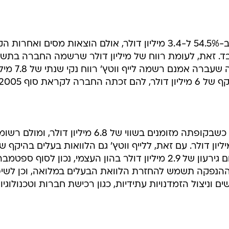
הרווח התפעולי גדל מתחילת 2006 ב-54.5% ל-3.4 מיליון דולר, אולם הוצאות מסים ואחרו
1. מיליון דולר בלבד. זאת, לעומת רווח של מיליון דולר שרשמה החברה בת
החודשים הראשונים של 2005. בשנה שעברה אמנם רשמה לייף וו
ראת סוף 2005.
את ספטמבר האחרון סיימה החברה כשבקופתה מזומנים בשווי של 6.8 מיליון דולר, ומולם
זן התחייבויות בנקאיות של 4.3 מיליון דולר. עם זאת, ללייף ווטץ' גם הלוואות בעלים בהיקף 
27.6 מיליון דולר, אשר גרמו לה לרשום גירעון של 2.9 מיליון דולר בהון העצמי, נכון לסוף ספטמב
ההנפקה תשמש להחזרת הלוואת הבעלים במלואה, וכן לשיפ
 וניצול הזמדנויות עתידיות, כגון רכישת חברות וטכנולוגיות