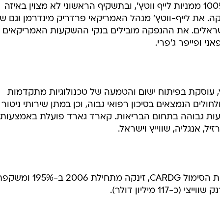
נכון להיום, מחזיקה קארד גארד ב-100% ממניות לייף ווטץ', ובתשקיף הראשוני לא מצוין באיזה
ה. את לייף-ווטץ' מנהל האמריקאי פרדריק מינדרמן וגם ש
שראלים. את ההנפקה מובילים בנקי ההשקעות האמריקאים
ני ופייפר ג'פרי.
ה בשווייץ, עוסקת בפיתוח ישום והטמעה של טכנולוגיות מתקדמות
ולחולים הנמצאים בסיכון רפואי גבוה, וכן במתן שירותי ניטור
דעות גבוהה בתחום הבריאות. קארד גארד פועלת באמצעות
יל, אנגליה, שווייץ וישראל.
מניית , הנסחרת בבורסה בשווייץ תחת הסימול CARDG, זינקה מתחילת 2006 ב-95%