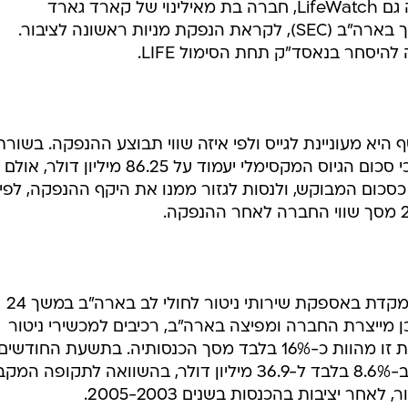
לכמה שבועות לפחות. אתמול הגישה גם LifeWatch, חברה בת מאילינוי של קארד גארד
הישראלית, תשקיף לרשות ניירות ערך בארה"ב (SEC), לקראת הנפקת מניות ראשונה לציבור.
היסחר בנאסד"ק תחת הסימול LIFE.
 היא מעוניינת לגייס ולפי איזה שווי תבוצע ההנפקה. בשורת
"חישוב עמלת הרישום" אמנם נכתב כי סכום הגיוס המקסימלי יעמוד על 86.25 מיליון דולר, אולם
כסכום המבוקש, ולנסות לגזור ממנו את היקף ההנפקה, לפי
פעילותה העיקרית של לייף ווטץ' מתמקדת באספקת שירותי ניטור לחולי לב בארה"ב במשך 24
 בשנה. כמו כן מייצרת החברה ומפיצה בארה"ב, רכיבים למכשירי ניטור
ברחבי ארה"ב, אולם הכנסות מפעילות זו מהוות כ-16% בלבד מסך הכנסותיה. בתשעת החודשים
הראשונים של 2006 גדלו ההכנסות ב-8.6% בלבד ל-36.9 מיליון דולר, בהשוואה לתקופה
ר יציבות בהכנסות בשנים 2005-2003.