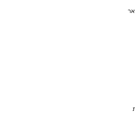
אר
1 ומשקפת