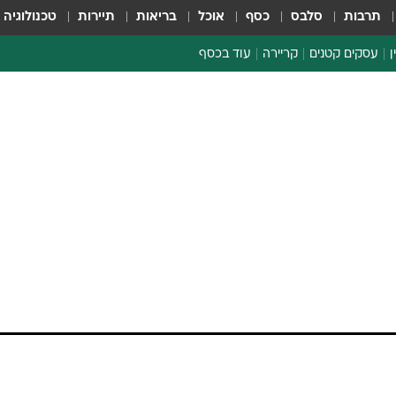
תרבות
סלבס
כסף
אוכל
בריאות
תיירות
טכנולוגיה
ן
עסקים קטנים
קריירה
עוד בכסף
חינוך פיננסי
כסף עולמי
דין וחשבון
קריפטו
ספורט ביזנס