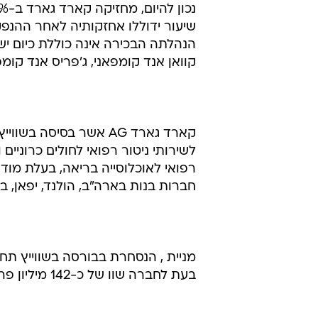
שיעור ידוללו אחזקותיה לאחר ההנפק
הנהלתה הבכירה אינה כוללת כיום י
קוואן אנד קומפאני, ג'פריס אנד קומפא
קארד גארד AG אשר בסיס
לשירותי ניטור רפואי לחולים כרוניים 
רפואי לאוכלוסייה בריאה, בעלת מו
חברות בנות בארה"ב, הולנד, יפאן, ברז
בעת לחברה שוו של כ-142 מיליון פרנק שווייצי (כ-117 מיליון דולר).