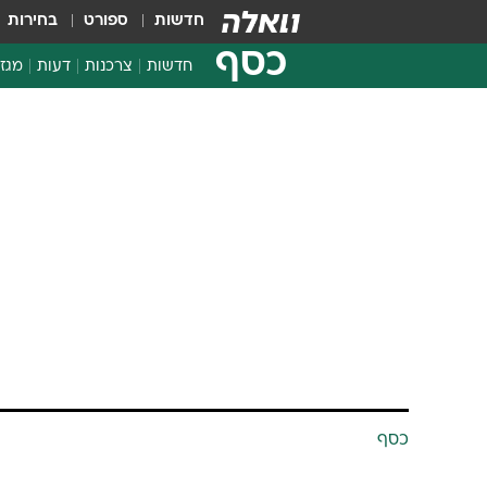
חדשות
ספורט
בחירות
כסף
חדשות
צרכנות
דעות
מגזי
החלטות פיננסיות
בדיקת מוצרים
חדשות מהמדף
השוואת מחירים
צרכנות פיננסית
כסף