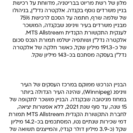
מלון של רשת מריוט בבריטניה, מדווחת על רכישת
בניין משרדים נוסף בקנדה. אלקטרה נדל"ן, בניהולו
של שלמה שרף, חתמה על הסכם לרכישת 75%
מבניין משרדים בעיר וויניפג שבקנדה, המושכר
לענקית התקשורת הקנדית MTS Allstream.
אלקטרה נדל"ן ושותפיה ישלמו תמורת הנכס סכום
של כ-191.3 מיליון שקל, כאשר חלקה של אלקטרה
נדל"ן בעסקה מסתכם בכ-143 מיליון שקל.
הבניין הנרכש ממוקם במרכז העסקים של העיר
וויניפג (Winnipeg), שהינה העיר הגדולה ביותר
במחוז מניטובה שבקנדה. הבניין מושכר לתקופה של
15 שנה, עד סוף שנת 2021, ללא אפשרות יציאה,
לחברת התקשורת הקנדית MTS Allstream תמורת
דמי שכירות שנתיים נטו, המסתכמים בכ-14.2 מיליון
שקל (כ-3.9 מיליון דולר קנדי), והמייצגים תשואה של