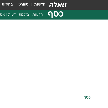
חדשות
ספורט
בחירות
כסף
חדשות
צרכנות
דעות
מגזי
החלטות פיננסיות
בדיקת מוצרים
חדשות מהמדף
השוואת מחירים
צרכנות פיננסית
כסף