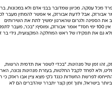
ד מכל עסקה. מכיוון שמדובר בבני אדם ולא במכונות, ברו
 אבורזק. אבל לדעת אבורזק, אי אפשר להמתין מעבר לכך
ב את הספינה ולגרום שהארגון ימשיך לתת את השירותים
שמחויב לתת מתוקף תפקידו. "לבכר אין 100 ימי חסד" אומר אבורזק, ומוסיף: "בכר, מעבר לת
לא גם את תפקידו של ראש המחלקה המקצועית, גידי בר זכ
, זהו זמן של מנהיגות. "בכדי לשפר את תדמית הרשות,
חליט, ולא לפחד לקבל החלטות, בעזרת מנהיגות נכונה, הארג
התייחסו לפרשת החשדות כנגד ג'קי מצא ציין אבו ראזק כי ר
 ביותר בישראל, ותוך זמן קצר יתברר שהדברים הם לא