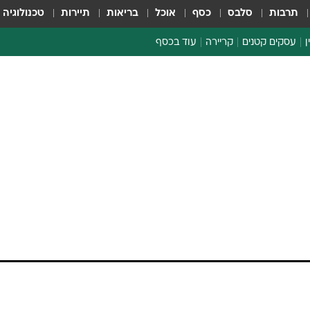
תרבות
סלבס
כסף
אוכל
בריאות
תיירות
טכנולוגיה
ן
עסקים קטנים
קריירה
עוד בכסף
חינוך פיננסי
כסף עולמי
דין וחשבון
קריפטו
הלאונג'
ספורט ביזנס