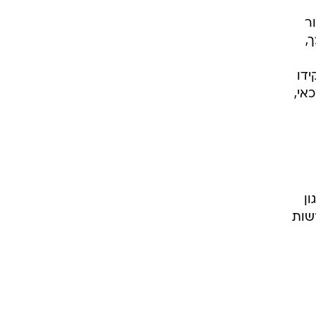
ר
,
פקידו
אי,
ון
שות