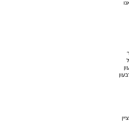
נו
ל
עון
בעון
ין