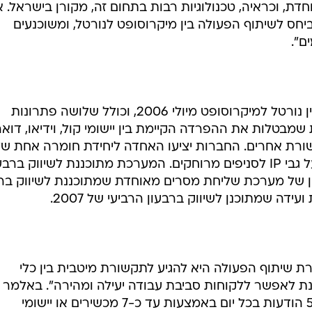
ת, וכראיה, טכנולוגיות רבות בתחום זה, מקורן בישראל. א
יחס לשיתוף הפעולה בין מיקרוסופט לנורטל, ומשוכנעים
ם".
ההסכם החדש הוא המשך להסכם בין נורטל למיקרוסופט מיולי 2006, וכולל שלושה פתרונות
בטלות את ההפרדה הקיימת בין יישומי קול, וידיאו, דואר
קשורת אחרים. החברות יציעו האחדה ליחידת חומרה אחת ש
התקשורת המאוחדת והעברת קול על גבי IP לסניפים מרוחקים. המערכת מתוכננת לשיווק ברב
כן, יוצע פיתרון של מערכת שליחת מסרים מאוחדת שמתוכננת לשיווק בר
ת שיתוף הפעולה היא להגיע לתקשורת מיטבית בין כלי
נת לאפשר ללקוחות סביבת עבודה יעילה ומהירה". באלמר צי
כי "העובד הממוצע מקבל יותר מ-50 הודעות בכל יום באמצעות עד כ-7 מכשירים או יישומי