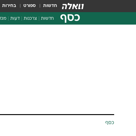
חדשות
ספורט
בחירות
כסף
חדשות
צרכנות
דעות
מגזי
החלטות פיננסיות
בדיקת מוצרים
חדשות מהמדף
השוואת מחירים
צרכנות פיננסית
כסף