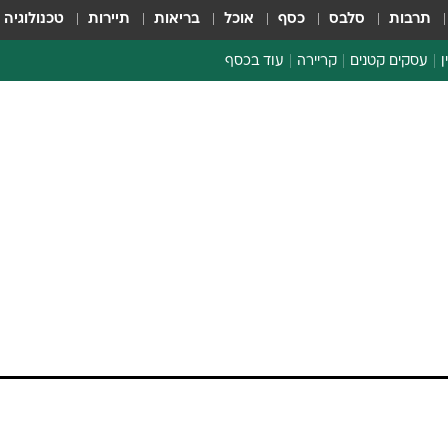
תרבות
סלבס
כסף
אוכל
בריאות
תיירות
טכנולוגיה
ן
עסקים קטנים
קריירה
עוד בכסף
חינוך פיננסי
כסף עולמי
דין וחשבון
קריפטו
ספורט ביזנס