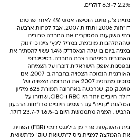
2.2% ל-6.3 דולרים.
מניית צ'ק פוינט הוסיפה אמש 4% לאחר פרסום
דו"חות 2006 ותחזית 2007, אבל לפחות ארבעה
בתי השקעות המסקרים את החברה סבורים
שההתלהבות מוגזמת. במריל לינץ' ציינו כי זינוק
במניה ביום בו עלה הנאסד"ק 1.4% עשוי להסתיר את
האתגרים בפניהם ניצבת החברה. בסיטיגרופ
ובפסגות אופק הישראלית דיברו על הצמיחה
האורגנית הנמוכה הצפויה בחברה ב-2007, אם
מנכים מתחזית 2007 את התרומה הצפויה של
פוינטק סק, שנרכשה באחרונה תמורת 625 מיליון
דולר. חיוביים יותר היו RBC ו-CIBC, שחזרו על
המלצות "קנייה" עם רשמים חיוביים מדו"חות הרבעון
הרביעי. המניה מתממשת היום ב-1.6% ל-23.7 דולר.
בית ההשקעות פרידמן בילינגס רמזי (FBR) הפחית
את ההמלצה למניית נייס ל"תשואת שוק" מ"תשואת