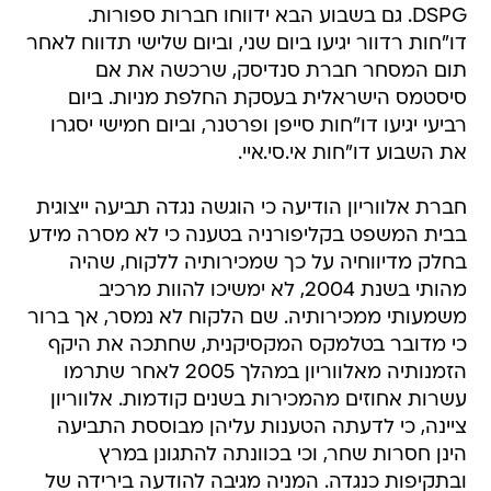
DSPG. גם בשבוע הבא ידווחו חברות ספורות.
דו"חות רדוור יגיעו ביום שני, וביום שלישי תדווח לאחר
תום המסחר חברת סנדיסק, שרכשה את אם
סיסטמס הישראלית בעסקת החלפת מניות. ביום
רביעי יגיעו דו"חות סייפן ופרטנר, וביום חמישי יסגרו
את השבוע דו"חות אי.סי.איי.
חברת אלווריון הודיעה כי הוגשה נגדה תביעה ייצוגית
בבית המשפט בקליפורניה בטענה כי לא מסרה מידע
בחלק מדיווחיה על כך שמכירותיה ללקוח, שהיה
מהותי בשנת 2004, לא ימשיכו להוות מרכיב
משמעותי ממכירותיה. שם הלקוח לא נמסר, אך ברור
כי מדובר בטלמקס המקסיקנית, שחתכה את היקף
הזמנותיה מאלווריון במהלך 2005 לאחר שתרמו
עשרות אחוזים מהמכירות בשנים קודמות. אלווריון
ציינה, כי לדעתה הטענות עליהן מבוססת התביעה
הינן חסרות שחר, וכי בכוונתה להתגונן במרץ
ובתקיפות כנגדה. המניה מגיבה להודעה בירידה של