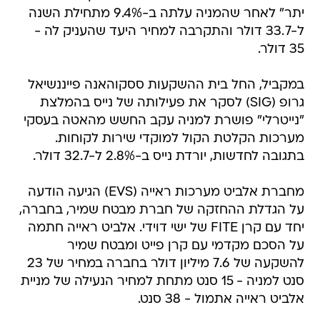
יתר" לאחר שהמניה עלתה ב-9.4% מתחילת השנה
ל-33.7 דולר והתקרבה למחיר היעד שהעניק לה -
35 דולר.
במקביל, החל בית ההשקעות ססקוהאנה פייננשיאל
גרופ (SIG) לסקר את פעילותה של נייס בהמלצת
"נייטרלי" פושרת למניה עקב החשש מהאטה בעסקי
מערכות הקלטת הקול למוקדי שירות לקוחות.
בתגובה לחדשות, יורדת נייס ב-2.8% ל-32.7 דולר.
מחברת אלביט מערכות ראייה (EVS) הגיעה הודעה
על הגדלת ההחזקה של חברת מבטח שמיר, בחברה,
יחד עם קרן FITE של ישי דוידי. אלביט ראייה חתמה
על הסכם מקדמי עם קרן פייט ומבטח שמיר
להשקעה של 7.6 מיליון דולר בחברה במחיר של 23
סנט למניה - 15 סנט מתחת למחיר הנעילה של מניית
אלביט ראייה אתמול - 38 סנט.