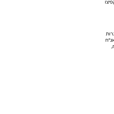
פיצו
איגרות
ג"ח
,