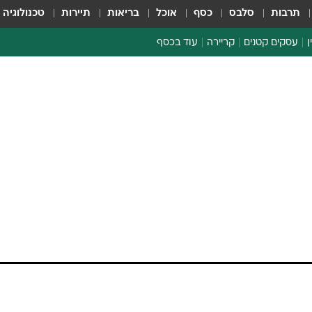
תרבות
סלבס
כסף
אוכל
בריאות
תיירות
טכנולוגיה
ן
עסקים קטנים
קריירה
עוד בכסף
חינוך פיננסי
כסף עולמי
דין וחשבון
קריפטו
הלאונג'
ספורט ביזנס