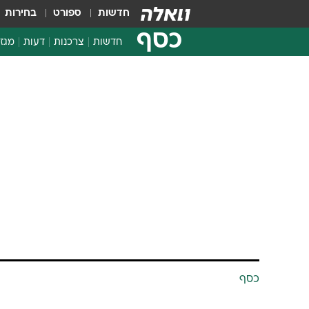
חדשות
ספורט
בחירות
כסף
חדשות
צרכנות
דעות
מגזי
החלטות פיננסיות
בדיקת מוצרים
חדשות מהמדף
השוואת מחירים
צרכנות פיננסית
כסף