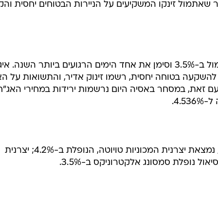
שאתמול זינקו המשקיעים על הניירות הבטוחים יחסית והק
מדד S&P 500 בוול סטריט צנח אתמול ב-3.5% וסימן את אחד הימים הרגועים ביותר השנה. 
שקעה בטוחה יחסית, רשמו זינוק אדיר, והתשואות על הא
10 שנים צנחו ב-0.12% ל-4.51%. עם זאת, במסחר באסיה היום נרשמות ירידות במחירי האג"ח
בין המניות שהתבלטו בנפילה בטוקיו, נמצאת יצרנית המכוניות טויוטה, הנופלת ב-4.2%; יצרנית