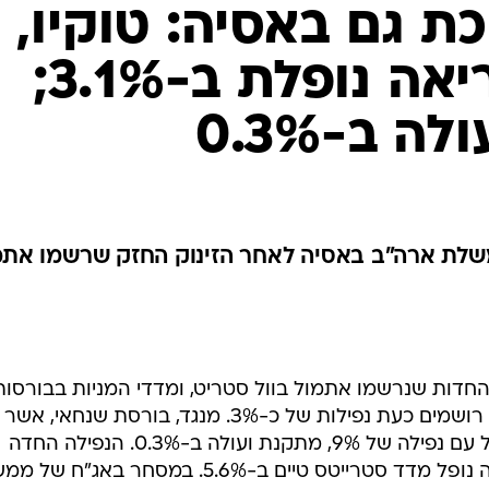
 גם באסיה: טוקיו,
הונג קונג וקוריאה נופלת ב-3.1%;
 ב-0.3%
לת ארה"ב באסיה לאחר הזינוק החזק שרשמו אתמ
החדות שנרשמו אתמול בוול סטריט, ומדדי המניות בבורסות
הגדולות - טוקיו, הונג קונג וקוריאה - רושמים כעת נפילות של כ-3%. מנגד, בורסת שנחאי, אשר
עוררה את המפולת הגלובלית אתמול עם נפילה של 9%, מתקנת ועולה ב-0.3%. הנפילה החדה
ביותר בבורסות שייכת לסינגפור, שבה נופל מדד סטרייטס טיים ב-5.6%. במסחר בא