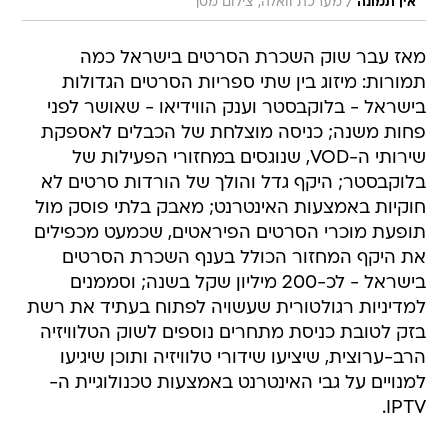
/
אין תמונה
מערכת וואלה, צילום מסך
מאז עבר שוק השכרת הסרטים בישראל כמה
תמורות: מיזוג בין שתי ספריות הסרטים הגדולות
בישראל - בלוקבסטר וענק הווידיאו - שאושר לפני
פחות משנה; כניסה מוצלחת של הכבלים לאספקת
שירותי ה-VOD, שנוגסים במחזורי הפעילות של
בלוקבסטר; היקף גדל והולך של הורדות סרטים לא
חוקיות באמצעות האינטרנט; מאבק בלתי פוסק מול
תופעת מוכרי הסרטים הפיראטים, שכמעט מכפילים
את היקף המחזור הכולל בענף השכרת הסרטים
בישראל - לכ-200 מיליון שקל בשנה; וסממנים
למדיניות רגולטורית שעשויה לפתוח בעתיד את רשת
בזק לטובת כניסת מתחרים נוספים לשוק הטלוויזיה
הרב-ערוצית, שיציעו שידורי טלוויזיה ותוכן שיגיעו
למנויים על גבי האינטרנט באמצעות טכנולוגיית ה-
IPTV.