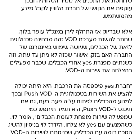
שדוחסת את התכנים אל ממיר הטלוויזיה ובכך
עוקפת את הקושי של חברת הלוויין לקבל מידע
מהמשתמש.
אלא שבדיוק אז התחלף לירן במנכ"ל עופר בלוך,
שחתר להשגת מערכת VOD זהה מבחינה טכנולוגית
לזאת של הכבלים, שעושה שימוש באינטרנט של
החברה האם בזק. אישור שכזה לא ניתן עד עתה, וזה
כשנתיים מפגרת yes אחרי הכבלים, שכבר מפעילים
בהצלחה את שירות ה-VOD.
"חברת yes פיספסה את הרכבת. היא היתה יכולה
להציע את השירות בטכנולוגיית ה-Push VOD ובכך
למנוע מהכבלים לפתוח עליה פער. כעת, גם אם
תיכנס ל-Push VOD, היא תמיד תיתפש כמי
שמפעילה שירות מופחת לעומת הכבלים", אומר לוי.
כשהמגעים עם yes לא צלחו, הזדרז לוי בניסיון להשיג
הסכם דומה עם הכבלים, שכניסתם לשירות ה-VOD