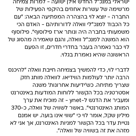
ישראלי במנכ"ל החדש אילן ישועה - למרות צמיחה
מרשימה של עשרות אחוזים בהיקפי הפעילות של
החברה - יוצא לוי בהצהרה המפתיעה הבאה: "עם
כל הכבוד למנכ"לי וואלה לדורותיהם - האדם הכי
משמעותי בחברה היה ונותר ארז פילוסוף". פילוסוף
הוא המשנה למנכ"ל וואלה, והגם שאמירה מהסוג של
לוי כבר נאמרה בעבר בחדרי חדרים, זו הפעם
הראשונה שהיא נאמרת בגלוי.
לדברי לוי, כדי להמשיך בצמיחה חייבת וואלה "להיכנס
הרבה יותר לעולמות הווידיאו. לוואלה מותג חזק
שצריך מתיחה. כש'ידיעות אחרונות' משנה
אסטרטגיה בכל הקשור ללוחות המודעות באינטרנט
ומעביר את הדגש ל-ynet - זה מוכיח את ערך
המותג האינטרנטי". באשר לשוויה של וואלה, כ-370
מיליון שקל, אומר לוי כי "שווי אינו בועה. יש אמנם
נטיית עדר בכל הקשור למניות האינטרנט, אך אני לא
מזהה את זה בשוויה של וואלה".