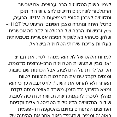
לצפוי בשוק הטלוויזיה הרב-ערוצית, אם יאפשר
הרגולטור לשחקנים חדשים להציע שידורי תוכן
וטלוויזיה לצרכן הסופי באמצעות ה-IPTV. הבעיה,
כרגיל, היתה ונותרה מצבן הפיננסי הרעוע של HOT ו-
yes ורגישותו הרבה של הרגולטור לקריסה אפשרית
שלהן, כשהוא בא לשקול הטבה אפשרית משמעותית
בעלויות צריכת שירותי הטלוויזיה בישראל.
למרות הלהט של לוי, הוא ממהר לסייג את דבריו:
"אני מבין שתעשיית הטלוויזיה הרב-ערוצית מדממת.
הכי קל לרדת על הרגולציה, אבל הכוונות שם טובות
ומנסים לקבל שם את ההחלטות הנכונות לטווח
הארוך ולא להרוס את השוק". לוי מתבטא כך כי הוא
נמצא במירוץ נגד הזמן. משרד האוצר מנסה לקדם
מהלך למכרז להקמת רשת תקשורת חדשה לטובת
שידורי הטלוויזיה הדיגיטלית הטריסטריאלית וקליטת
הערוצים הפתוחים בחינם בהשקעה חד-פעמית
באנטנה וממיר, שתעמיד באור אחר את ההצעה של