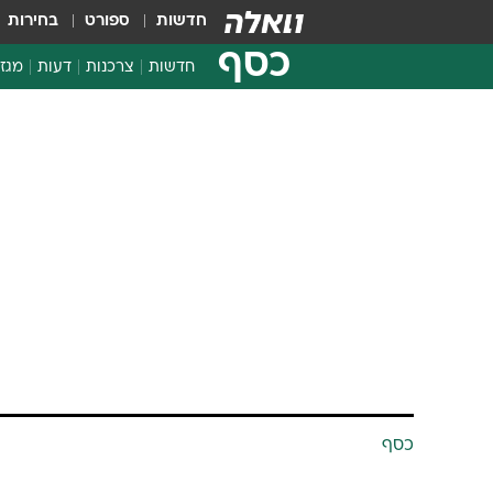
חדשות
ספורט
בחירות
כסף
חדשות
צרכנות
דעות
מגזי
החלטות פיננסיות
בדיקת מוצרים
חדשות מהמדף
השוואת מחירים
צרכנות פיננסית
כסף