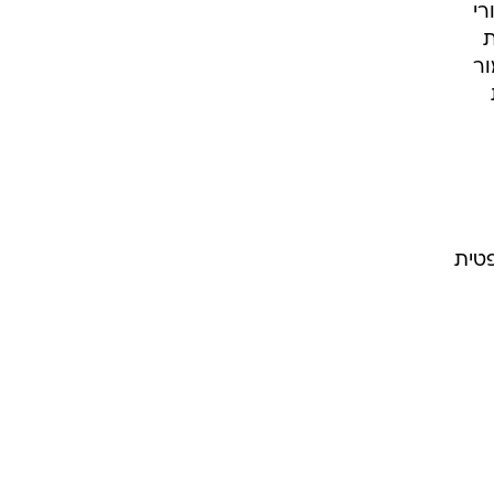
י
ת
ור
טית