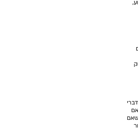
ע,
ם
ק
דברי
אם
 שאם
ר