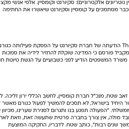
טריונים אלקטרוניים): סקיורנט וקומסיין. אלפי אנשי מקצו
ים כבר מסתמכים על קומסיין וסקיורנט שיאשרו את החתימה
לפני כשבועיים פורסמה ב-TheMarker הודעתה של חברת סקיורנט על הפסקת פעילותה כגור
קביל פורסם כי המדינה שוקלת להחזיר לידיה את סמכות
משרד המשפטים הודיע לפני כשבועיים על הגשת טיוטת חו
כתב ששלח זאב שטח, מנכ"ל חברת קומסיין, לחשב הכללי ירון זליכה. ל
ר היחיד בישראל, לא תסכים להמשיך לפעול כגורם מאשר 
לתי. "הפעולה תפגע בנו ותגרום לסגירת שערינו, מכיוון
בד מולה, אין צורך בחברה פרטית שתעשה זאת, וזאת לאח
משך שנים רבות", כותב שטח. לדבריו, החקיקה המוצעת