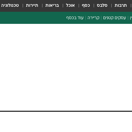
תרבות
סלבס
כסף
אוכל
בריאות
תיירות
טכנולוגיה
ן
עסקים קטנים
קריירה
עוד בכסף
חינוך פיננסי
כסף עולמי
דין וחשבון
קריפטו
ספורט ביזנס