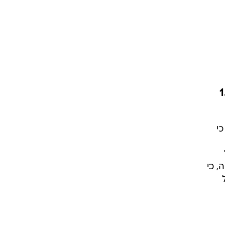
 השוק הנוכחי של כלל ביטוח - 1.4
י
, כי
ל