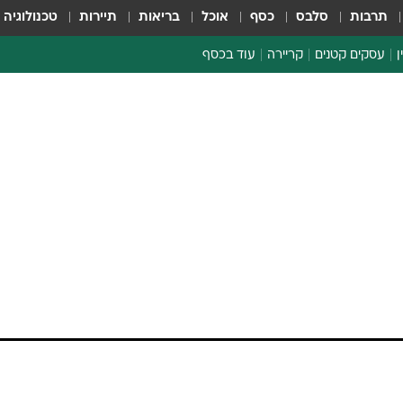
תרבות
סלבס
כסף
אוכל
בריאות
תיירות
טכנולוגיה
ן
עסקים קטנים
קריירה
עוד בכסף
חינוך פיננסי
כסף עולמי
דין וחשבון
קריפטו
ספורט ביזנס