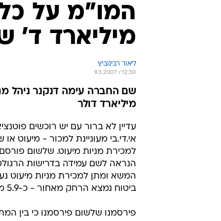
מיליארד ד' שו
ליאור רבינוביץ
9.3.2007 / 12:30
מיליארד דולר
עדיין לא ברור עם יש רוכשים פוטנצי
אי.די.בי מעוניינת למכור - מיעוט או 
למכירת מניות מיעוט. שלשום פורסם 
הנראה לשם עמידה בדרישות הרגולטרי
ביטוח נמצא הרחק מאחור - כ-5.9 מיליארד שקל או 1.4 מיליארד דולר, לפי השער הנוכחי.
פירסמנו שלשום פירסמנו כי בין המתע