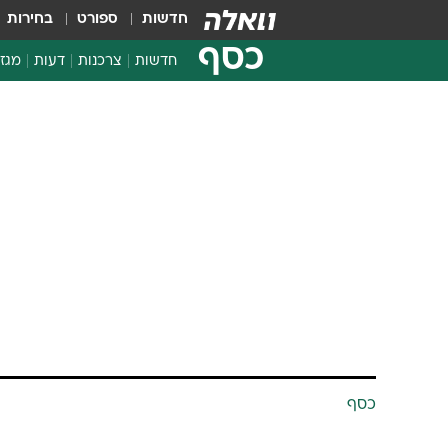
חדשות
ספורט
בחירות
כסף
חדשות
צרכנות
דעות
מגזי
החלטות פיננסיות
בדיקת מוצרים
חדשות מהמדף
השוואת מחירים
צרכנות פיננסית
כסף