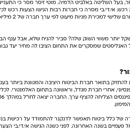
ר, בעל השליטה באלביט הדמיה. מוטי זיסר מסר כי התעניינ
רכש. אי.די.בי מסרה כי חברות רבות הגישו הצעות רכש לכל
ביטוח וכי היא ניהלה משא ומתן עם גורם שלישי למכירת מניות
 שווה כ-4 מיליארד שקל יותר משווי השוק שלה? סביר להניח שלא, אבל ענף ה
כל האנליסטים שמסקרים את התחום הציבו לה מחיר יעד גבוה
ור?
להחזיק בתואר חברת הביטוח היציבה והמגוונת ביותר בענף
נסיוני, אחרי חברת מגדל, וראשונה בתחום האלמנטרי. לכלל
גם בית השקעות חזק - הנפקת כלל
מימון.
ירה של כלל ביטוח תאפשר לדנקנר להתמודד על רכישת בנק
פעמיים בשנה האחרונה. לפני כשנה הגישה אי.די.בי הצעה