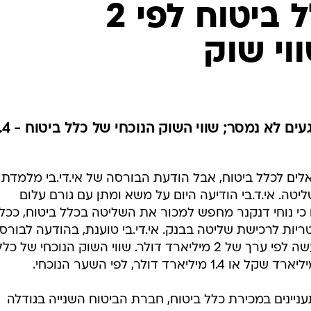
המו"מ על כלל ביטוח לפי 2
וי שוק
שם החברה עימה דנקנר ניהל מגעים לא נמסר; שווי
אלים לכלל ביטוח, אבל הודעת הבורסה של אי.די.בי מלמדת כ
שליטה. אי.ד.בי הודיעה היום על משא ומתן עם גורם עלום
כי נוחי דנקנר מחפש למכור את השליטה בכלל ביטוח, ככל
ות לרכישת שליטה בבנק. אי.די.בי טוענת, בהודעה לבורסה
המשא ומתן למכירת מניות מיעוט נעשה לפי ערך של 2 מיליארד דולר. שווי השוק הנוכחי של כל
ניינים במכירת כלל ביטוח, חברת הביטוח השנייה בגודלה