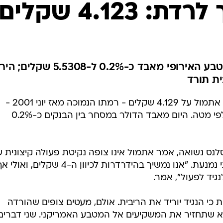
4.123 שקלים
השקל מתחזק גם מול היורו: המטבע האירופי מאבד כ-0.2% ל-5308
ית תורד
לאחר ששערו היציג של הדולר נקבע אתמול על 4.129 שקלים - רמתו הנמוכה מאז יוני 2001 -
ממשיך המטבע האמריקאי בכיוונו כלפי מטה. היום מאבד הדולר במסחר בין הבנקים כ-0.2%
נס נשואה, אמר אתמול אינו צופה נקיטת פעולה קיצונית 
בנק ישראל, ולכן הפגיעה במשק בלתי נמנעת. "אנו נמשיך בהידרדרות לכיוון ה-4 שקלים, ואול
גיד לפעול", אמר.
כי הנגיד יוריד את הריבית. אולם, מעטים צופים שהורדה
ור הריבית היא שתחזיר את המשקיעים אל המטבע האמריקני. שני דברים