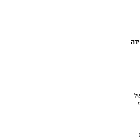
5. שקלים; הירידה
של
י אף