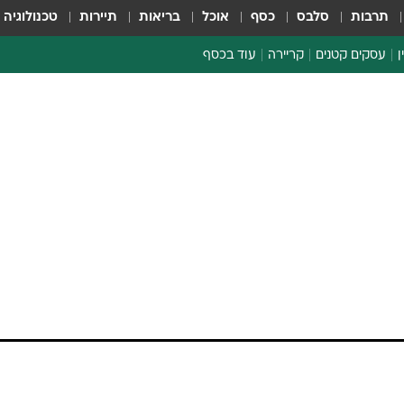
תרבות
סלבס
כסף
אוכל
בריאות
תיירות
טכנולוגיה
ן
עסקים קטנים
קריירה
עוד בכסף
חינוך פיננסי
כסף עולמי
דין וחשבון
קריפטו
ספורט ביזנס