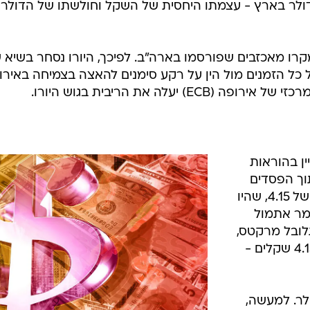
לר בארץ - עצמתו היחסית של השקל וחולשתו של הדולר
קרו מאכזבים שפורסמו בארה"ב. לפיכך, היורו נסחר בשיא 
כל הזמנים מול הין על רקע סימנים להאצה בצמיחה באירו
יעלה את הריבית בגוש היורו.
ן בהוראות
וך הפסדים
בשער מסויים. "ראינו הוראות ברמה של 4.15, שהיו
אמר אתמול
לובל מרקטס,
אילן אנגל. "ברגע שנשברה רמת ה-4.15 שקלים -
לר. למעשה,