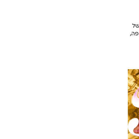
של
פה,