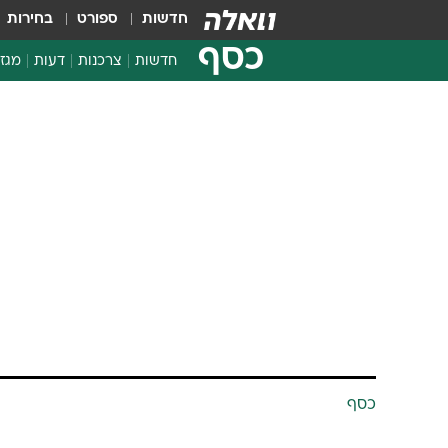
חדשות
ספורט
בחירות
כסף
חדשות
צרכנות
דעות
מגזי
החלטות פיננסיות
בדיקת מוצרים
חדשות מהמדף
השוואת מחירים
צרכנות פיננסית
כסף