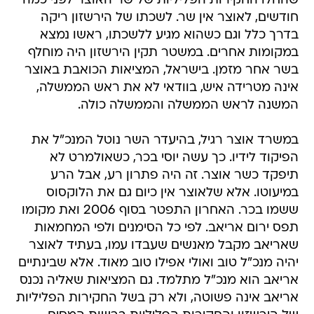
שהחלו החקירות הפליליות של שר האוצר לפני כמה
חודשים, לאוצר אין שר. לשכתו של הירשזון ריקה
בדרך כלל וגם כשהוא מגיע ללשכתו, ראשו נמצא
במקומות אחרים. במשטר תקין הירשזון היה מוחלף
בשר אחר מזמן. בישראל, המציאות הכואבת באוצר
אינה מטרידה איש, בוודאי לא את ראש הממשלה,
המשנה לראש הממשלה והממשלה כולה.
במשרד אוצר רגיל, בהיעדר השר נוטל המנכ"ל את
הפיקוד לידיו. כך עשה יוסי בכר, כשאולמרט לא
תיפקד כשר אוצר. זה היה פתרון רע, אבל הרע
במיעוטו. אלא שלאוצר אין כיום גם את הלוקסוס
ששמו בכר. האחרון התפטר בסוף 2006 ואת מקומו
תפס ירום אריאב. לפי כל הסימנים ולפי המחמאות
שאריאב מקבל מאנשים שעבדו עמו, בעתיד לאוצר
יהיה מנכ"ל טוב ואולי אפילו טוב מאוד. אלא שבינתיים
אריאב הוא מנכ"ל מתלמד. גם המציאות שאליה נכנס
אריאב אינה פשוטה, ולא רק בשל החקירות הפליליות