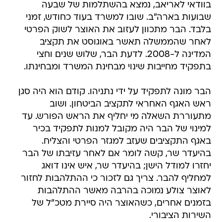
בוודאי לאריאב, נמצא בהשתלמות של שבעה
שבועות בארה"ב. שובו למשרד בעוד כחודש, זמני
בלבד. הבר מתכוון לעזוב את האוצר לשוק הפרטי
לאחר שהממשלה תאשר באוגוסט את תקציב
המדינה ל-2008. לדעת הבר, שלוש שנים וחצי
בתפקיד מחייבות שינוי מבחינת המשרד ומבחינתו.
הבר מונה לתפקיד על ידי נתניהו. קודם הוא היה סגן
ראש האגף האחראי לתקציב הביטחון. ושוב
מתעוררת השאלה מי יחליף את הראש הפורש. עד
למינוי של הבר היה מקובל למנות לתפקיד בכיר
באגף התקציבים שעזב למגזר הפרטי והצליח.
בהיעדר שר, קשה לומר אם לאחר עזיבתו של הבר
יחזרו למודל הישן; בהיעדר שר, איש אינו דואג
למחליף להבר. צריך גם לזכור כי ההתלהבות לחזור
לאוצר צולע נמוכה בהרבה מאשר ההתלהבות
בזמנים אחרים, כשהאוצר היה סיירת מטכ"ל של
השירות הציבורי.