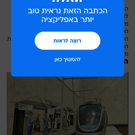
ההצעה של MTS במכרז היתה 7.16 מיליארד שקל,
לעומת 7.5 מיליארד שקל שהציעה המתחרה
מטרורייל. מרבית הניקוד במכרז ניתן להצעה
הכספית, שהיא למעשה מענק הקמה. גם בניקוד
הטכני-הנדסי והפיננסי זכתה MTS בפער ניכר לעומת
המתחרה, לאחר שהתחייבה בין השאר ללוח זמנים
מהיר מזה של מתחרתה.
ההסכם בשלבי ניסוח