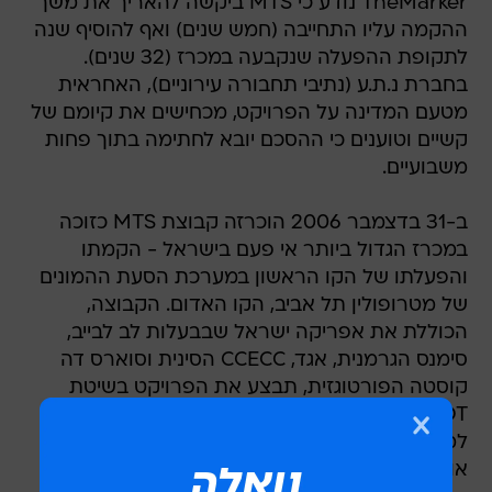
TheMarker נודע כי MTS ביקשה להאריך את משך
ההקמה עליו התחייבה (חמש שנים) ואף להוסיף שנה
לתקופת ההפעלה שנקבעה במכרז (32 שנים).
בחברת נ.ת.ע (נתיבי תחבורה עירוניים), האחראית
מטעם המדינה על הפרויקט, מכחישים את קיומם של
קשיים וטוענים כי ההסכם יובא לחתימה בתוך פחות
משבועיים.
ב-31 בדצמבר 2006 הוכרזה קבוצת MTS כזוכה
במכרז הגדול ביותר אי פעם בישראל - הקמתו
והפעלתו של הקו הראשון במערכת הסעת ההמונים
של מטרופולין תל אביב, הקו האדום. הקבוצה,
הכוללת את אפריקה ישראל שבבעלות לב לבייב,
סימנס הגרמנית, אגד, CCECC הסינית וסוארס דה
קוסטה הפורטוגזית, תבצע את הפרויקט בשיטת
BOT, שבה היזם מתכנן, מקים ומתפעל את הקו
למשך 32 שנים (כולל תקופת ההקמה) ואז מעביר
אותו למדינה ללא תמורה.