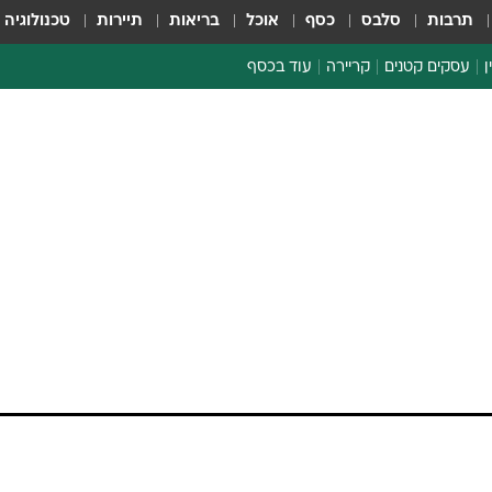
תרבות
סלבס
כסף
אוכל
בריאות
תיירות
טכנולוגיה
ן
עסקים קטנים
קריירה
עוד בכסף
חינוך פיננסי
כסף עולמי
דין וחשבון
קריפטו
הלאונג'
ספורט ביזנס