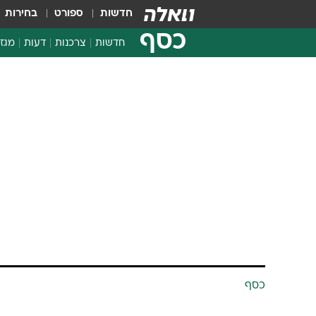
חדשות
ספורט
בחירות
כסף
חדשות
צרכנות
דעות
מגזי
החלטות פיננסיות
בדיקת מוצרים
חדשות מהמדף
השוואת מחירים
צרכנות פיננסית
כסף