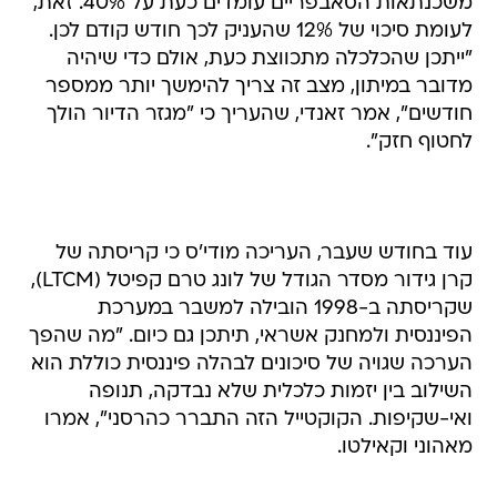
משכנתאות הסאבפריים עומדים כעת על 40%. זאת,
לעומת סיכוי של 12% שהעניק לכך חודש קודם לכן.
"ייתכן שהכלכלה מתכווצת כעת, אולם כדי שיהיה
מדובר במיתון, מצב זה צריך להימשך יותר ממספר
חודשים", אמר זאנדי, שהעריך כי "מגזר הדיור הולך
לחטוף חזק".
עוד בחודש שעבר, העריכה מודי'ס כי קריסתה של
קרן גידור מסדר הגודל של לונג טרם קפיטל (LTCM),
שקריסתה ב-1998 הובילה למשבר במערכת
הפיננסית ולמחנק אשראי, תיתכן גם כיום. "מה שהפך
הערכה שגויה של סיכונים לבהלה פיננסית כוללת הוא
השילוב בין יזמות כלכלית שלא נבדקה, תנופה
ואי-שקיפות. הקוקטייל הזה התברר כהרסני", אמרו
מאהוני וקאילטו.