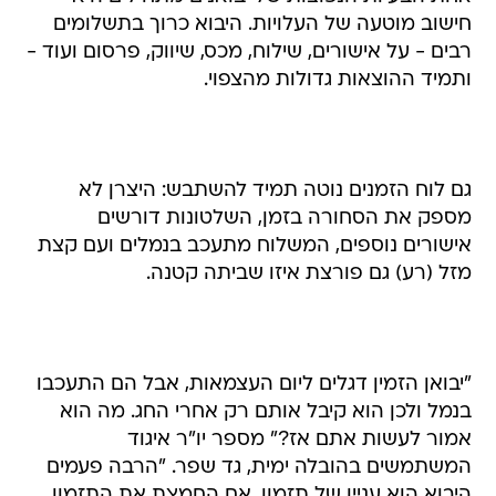
חישוב מוטעה של העלויות. היבוא כרוך בתשלומים
רבים - על אישורים, שילוח, מכס, שיווק, פרסום ועוד -
ותמיד ההוצאות גדולות מהצפוי.
גם לוח הזמנים נוטה תמיד להשתבש: היצרן לא
מספק את הסחורה בזמן, השלטונות דורשים
אישורים נוספים, המשלוח מתעכב בנמלים ועם קצת
מזל (רע) גם פורצת איזו שביתה קטנה.
"יבואן הזמין דגלים ליום העצמאות, אבל הם התעכבו
בנמל ולכן הוא קיבל אותם רק אחרי החג. מה הוא
אמור לעשות אתם אז?" מספר יו"ר איגוד
המשתמשים בהובלה ימית, גד שפר. "הרבה פעמים
היבוא הוא עניין של תזמון. אם החמצת את התזמון