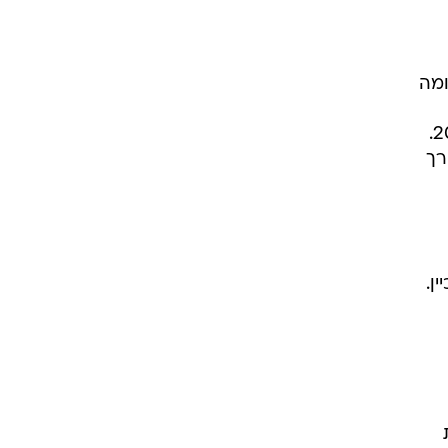
ומה
הזכיינים על דחיית המועד ל-2008. באחרונה התברר שהרכבת לא תפעל לפחות עד אמצע 2010.
רך
ן.