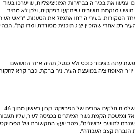
ענישו את בכיריה בבחירות המוניציפליות, שייערכו בעוד
י חושש מנקמת תושבים שייתקעו בפקקים, ולכן לא מתיר
ד המקורות. בעירייה דחו אתמול את הטענות. "ראש העיר י
עיר רק אחרי שהזכיין יציג תוכנית מסודרת ומדויקת", הבהי
פשת עתה בציבור כנכס ולא כנטל, תהיה אחד הנושאים
ו"ר האופוזיציה במועצת העיר, ניר ברקת, כבר קרא לחקור
לצד העיכובים בהנחת פסי הרכבת, נשלמים חלקים אחרים של הפרויקט: קרון ראשון מתוך 46
אל ונמשכת הקמת גשר המיתרים בכניסה לעיר, עליו תעבור
נגרם לתושבי ירושלים", מסר יועץ התקשורת של הפרויקט,
ת הגברת קצב העבודה".