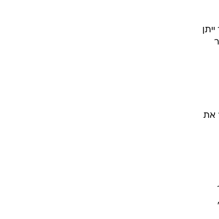
יתן
ר
 את