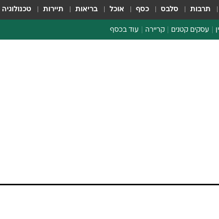
תרבות
סלבס
כסף
אוכל
בריאות
תיירות
טכנולוגיה
ן
עסקים קטנים
קריירה
עוד בכסף
חינוך פיננסי
כסף עולמי
דין וחשבון
קריפטו
ספורט ביזנס