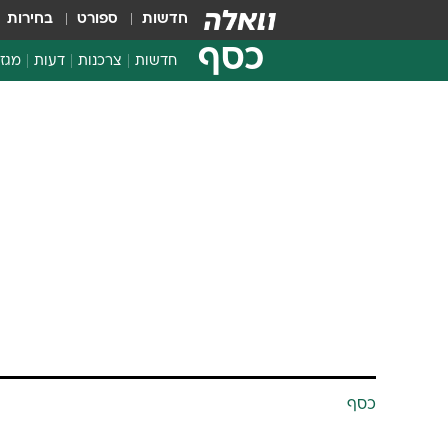
חדשות
ספורט
בחירות
כסף
חדשות
צרכנות
דעות
מגזי
החלטות פיננסיות
בדיקת מוצרים
חדשות מהמדף
השוואת מחירים
צרכנות פיננסית
כסף