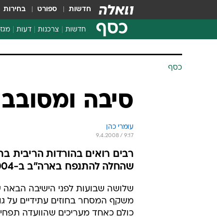
חדשות
ספורט
בחירות
כסף
חדשות
צרכנות
דעות
מגזי
החלטות פיננסיות
בדיקת מוצרים
כסף
חדשות מהמדף
השוואת מחירים
סיבה ומסובב
צרכנות פיננסית
עומרי כהן
9.4.2008 / 9:17
רבים רואים בהורדות הריבית בת
שהחלה להתנפח בארה"ב ב-2004 ואשר התפוצצה בקיץ שעבר ברעש גדול
משקף המסחר בחוזים עתידיים על גו
כולם כאחד מעריכים שהוועדה תפחית