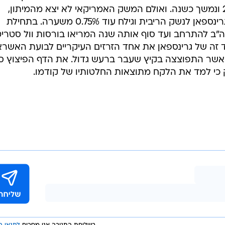
הפחתות ריבית שהחל בתחילת 2001 ונמשך כשנה. ואולם המשק האמריקאי לא יצא מהמיתון,
ולאחר כמעט שנה של הפסקה חזר גרינספאן לנשק הריבית וגילח עוד 0.75% משערה. בתחילת
ארה"ב להתרחב ועד סוף אותה שנה המריאו בורסות וול סטרי
 בצעד זה של גרינספאן את אחד הזרזים העיקריים לבועת האשרא
חלה להתנפח בארה"ב ב-2004 ואשר התפוצצה בקיץ שעבר ברעש גדול. את הדף הפיצוץ 
 כי למד את הלקח מתוצאות החלטותיו של קודמו.