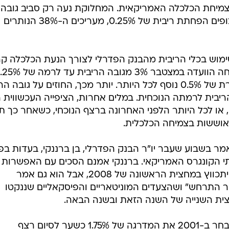
יחת הכלכלה האמריקאית. המחלוקת נעה רק סביב גובה
ההפחתה. בעוד 62% מהמשקיעים צופים הפחתת ריבית של 0.25%, מעריכים ה-38% הנותרים
שימוש בכלי הריבית מהבנק הפדרלי לצורך הנעת הכלכלה קר
לפי החוזים צופה השוק ירידה מצטברת של 0.5% נוסף לכל היותר. יותר מכך, החוזים על גוב
יבית לרמתה הנוכחית. במלים אחרות, הציפייה העכשווית ה
ו לכל היותר הלפני האחרונה ברצף הנוכחי, כשאחר כך ת
אוששות בצמיחה הכלכלית.
מר בשבוע שעבר יו"ר הבנק הפדרלי, בן ברננקי, בעדות בפנ
י הקונגרס האמריקאי. ברננקי אמנם הסכים עם האפשרות
שהתוצר המקומי הגולמי של ארה"ב יתכווץ במחצית הראשונה של 2008, אבל הוא גם אמר
בר התרחש" ושהצעדים המוניטאריים והפיסקאליים שננקטו
ית השנייה של השנה הזאת ובשנה הבאה.
גם קודמו של ברננקי, אלן גרינספאן, בחר ב-2001 את המדרגה של 1.75% כשער לסיום רצף