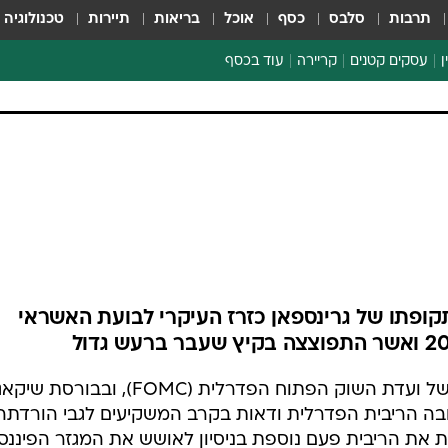
תרבות
סלבס
כסף
אוכל
בריאות
תיירות
טכנולוגיה
ן
עסקים קטנים
קריירה
עוד בכסף
חינוך פיננסי
כסף עולמי
דין וחשבון
קריפטו
הלאונג'
ספורט ביזנס
קופתו של גרינספאן כזרז העיקרי לבועת האשראי
שלושה שבועות לפני הישיבה הבאה של ועדת השוק הפתוח הפדרלית (FOMC), ובבורסת ש
בה הריבית הפדרלית ודאות בקרב המשקיעים לגבי הורדתה.
 את הריבית פעם נוספת בניסיון לאושש את המגזר הפיננסי