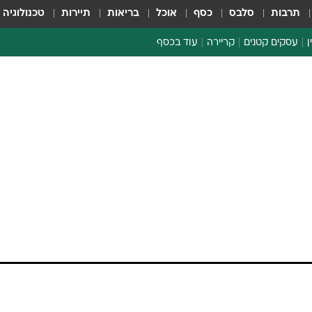
תרבות
סלבס
כסף
אוכל
בריאות
תיירות
טכנולוגיה
ן
עסקים קטנים
קריירה
עוד בכסף
חינוך פיננסי
כסף עולמי
דין וחשבון
קריפטו
הלאונג'
ספורט ביזנס