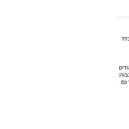
ע מכלל
ודים
וה:
ך מאחד גם