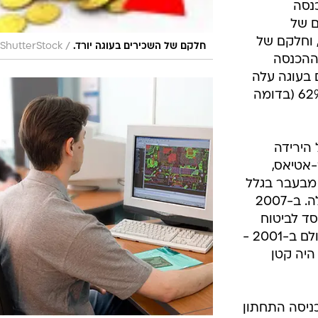
הכנסה
היה חלקם של
מית, וחלקם של
/
חלקם של השכירים בעוגה יורד.
ShutterStock
דים היה 68% - הרי שב-2007 ההכנסה
 בעוגה עלה
ל-13%, וחלקם של העובדים ירד ל-62% (בדומה
הירידה
-אטיאס,
מבעבר בגלל
ההחמרה בתנאי הזכאות לדמי אבטלה. ב-2007
סד לביטוח
לאומי היה 47% בלבד מן הסכום ששולם ב-2001 -
יה קטן
ניסה התחתון