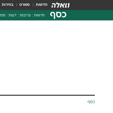
חדשות
ספורט
בחירות
כסף
חדשות
צרכנות
דעות
מגזי
החלטות פיננסיות
בדיקת מוצרים
חדשות מהמדף
השוואת מחירים
צרכנות פיננסית
כסף