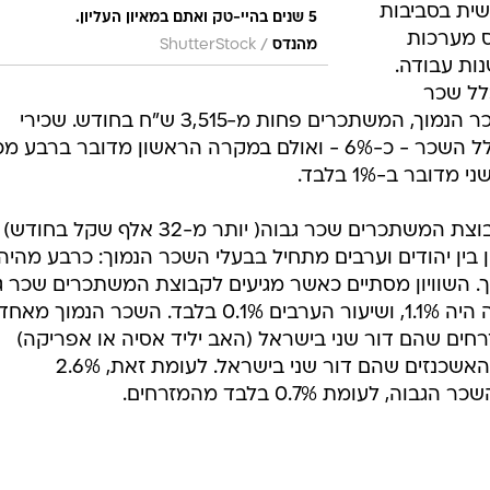
שית בסביבות
5 שנים בהיי-טק ואתם במאיון העליון.
ס מערכות
/
מהנדס
ShutterStock
ות עבודה.
י ב-2006 הגיע 7% מכלל שכר
השכירים במשק הישראלי לבעלי השכר הנמוך, המשתכרים פחות מ-3,515 ש"ח בחודש. שכירי
המאיון העליון קיבלו שיעור דומה מכלל השכר - כ-6% - ואולם במקרה הראשון מדובר ברב
בר ב-1% בלבד.
1.7% מהגברים השכירים נמנים עם קבוצת המשתכרים שכר גבוה( יותר מ-32 אלף שקל בחודש)
. השוויון בין יהודים וערבים מתחיל בבעלי השכר הנמוך: כרבע מהיה
 השוויון מסתיים כאשר מגיעים לקבוצת המשתכרים שכר גב
שיעור היהודים המשתכרים שכר גבוה היה 1.1%, ושיעור הערבים 0.1% בלבד. השכר הנמו
ים ומזרחיים: כ-22% מהמזרחים שהם דור שני בישראל (האב יליד אסיה או אפריקה)
משתכרים שכר נמוך, לצד כ-20% מהאשכנזים שהם דור שני בישראל. לעומת זאת, 2.6%
עומת 0.7% בלבד מהמזרחים.