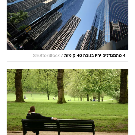
/
4 מהמגדלים יהיו בגובה 40 קומות
ShutterStock