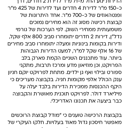
הדירות ינוע החל מ-71 מ"ר לדירת 2 חדרים, דרך
כ-150 מ"ר לדירת 4 חדרים ועד לדירות של 425 מ"ר
ופנטהאוזים של כ-700 מ"ר. אחד היתרונות של
קבוצת רכישה מסוג זה הוא מחירים נמוכים
משמעותית ממחירי השוק. לפי הערכות של גורמי
נדל"ן, דירות 2 חדרים יתומחרו סביב 800 אלף שקל,
ודירות בקומות בינוניות ומעלה יתומחרו סביב מחירים
של 16 אלף שקל למ"ר, למעט הדירות הגבוהות
ביותר. עוד מתכננים השניים הקמת פארק בלב
הפרויקט, וכן מוזיאון מדע ומרכז תרבות, מתקני
ספורט ובילוי ואף גן ילדים. מתחת לפרויקט יוקם חניון
ענק הכולל אלפי מקומות חניה. בקבוצה מעריכים כי
היקף ההכנסות ממכירת הדירות בלבד יעלה על
מיליארד דולר. לפרויקט תוכנית מאושרת והקבוצה
כבר ביצעה את תכנונו האדריכלי.
בקבוצת הרכישה טוענים כי "מודל קבוצת הרוכשים
מאפשר חיסכון גדול מאוד בעלויות. חלקו העיקרי של