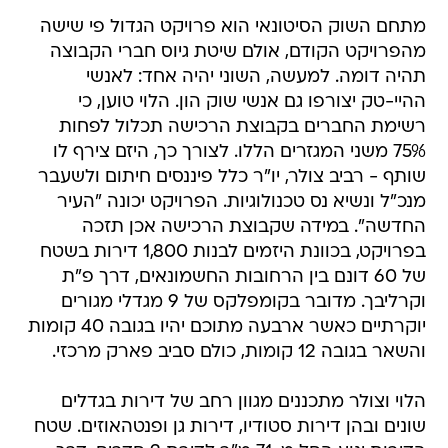
מתחם השוק הסיטונאי הוא פרויקט הגדול פי שישה
מהפרויקט הקודם, אולם שיטת גיוס חברי הקבוצה
תהיה דומה. למעשה, השוני יהיה אחד: לאנשי
ההיי-טק יצורפו גם אנשי שוק הון. הלוי טוען, כי
רשימת החברים בקבוצת הרכישה תכלול לפחות
75% משני המגזרים הללו. לצורך כך, היזם צירף לו
שותף - רביב צולר, יו"ר כלל פיננסים חיתום ולשעבר
מנכ"ל ונשיא נס טכנולוגיות. הפרויקט יכונה "העיר
החדשה". במידה שקבוצת הרכישה אכן תזכה
בפרויקט, בכוונת היזמים לבנות 1,800 דירות בשטח
של 60 דונם בין הרחובות החשמונאים, דרך פ"ת
וקרליבך. מדובר בקומפלקס של 9 מגדלי מגורים
יוקרתיים כאשר ארבעה מתוכם יהיו בגובה 40 קומות
והשאר בגובה 12 קומות, כולם סביב פארק מרכזי.
הלוי וצולר מתכננים מגוון רחב של דירות בגדלים
שונים ובהן דירות סטודיו, דירות גן ופנטהאוזים. שטח