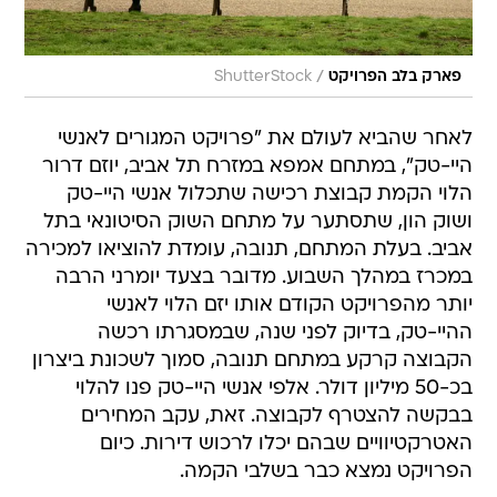
/
פארק בלב הפרויקט
ShutterStock
לאחר שהביא לעולם את "פרויקט המגורים לאנשי
היי-טק", במתחם אמפא במזרח תל אביב, יוזם דרור
הלוי הקמת קבוצת רכישה שתכלול אנשי היי-טק
ושוק הון, שתסתער על מתחם השוק הסיטונאי בתל
אביב. בעלת המתחם, תנובה, עומדת להוציאו למכירה
במכרז במהלך השבוע. מדובר בצעד יומרני הרבה
יותר מהפרויקט הקודם אותו יזם הלוי לאנשי
ההיי-טק, בדיוק לפני שנה, שבמסגרתו רכשה
הקבוצה קרקע במתחם תנובה, סמוך לשכונת ביצרון
בכ-50 מיליון דולר. אלפי אנשי היי-טק פנו להלוי
בבקשה להצטרף לקבוצה. זאת, עקב המחירים
האטרקטיוויים שבהם יכלו לרכוש דירות. כיום
הפרויקט נמצא כבר בשלבי הקמה.