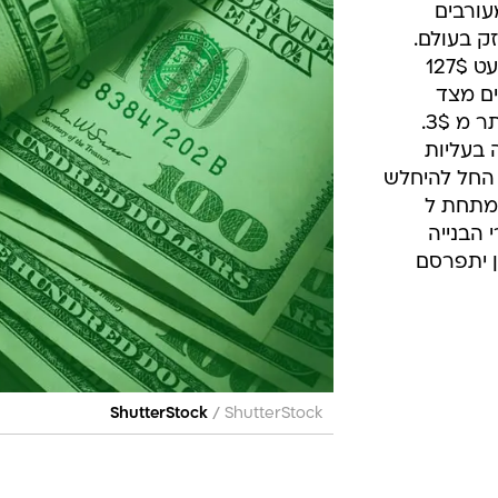
עורבים
ק בעולם.
מחיר הנפט שנגע בשיא חדש של כמעט 127$
ים מצד
המשקיעים הפיל את מחיר הנפט ביותר מ 3$.
 בעליות
החל להיחלש
 מתחת ל
י הבנייה
ן יתפרסם
/
ShutterStock
ShutterStock