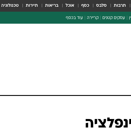
תרבות
סלבס
כסף
אוכל
בריאות
תיירות
טכנולוגיה
ן
עסקים קטנים
קריירה
עוד בכסף
חינוך פיננסי
כסף עולמי
דין וחשבון
קריפטו
ספורט ביזנס
נפלציה