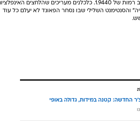
1.9500 אך נחלש בהמשך ונסחר סביב רמות של 1.9440. כלכלנים מעריכים שהלחצים האינפלצ
ה" והסנטימנט השלילי שבו נסחר הפאונד לא יעלם כל עוד
ש.
ה
'ר החדשה: קטנה במידות, גדולה באופי
ו