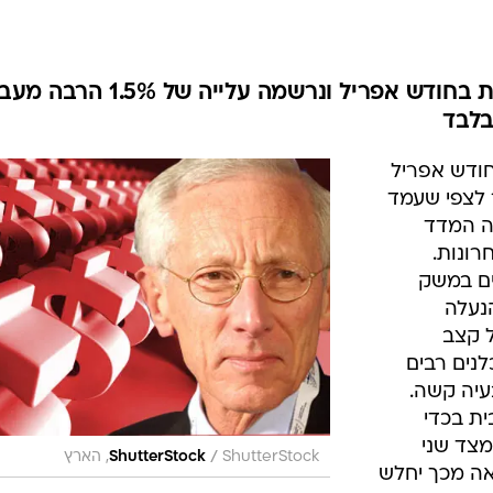
מדד המחירים לצרכן קפץ בחדות בחודש אפריל ונרשמה עלייה של 1.5% ה
ודש אפריל
הרבה מעבר לצפי שעמד
 זה היה המדד
שנים האחרונות.
ים במשק
נעלה
ל קצב
 של מעל ל 4.5%. כלכלנים רבים
עיה קשה.
ית בכדי
מצד שני
/
ShutterStock, הארץ
ShutterStock
אה מכך יחלש