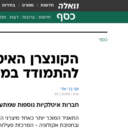
חדשות
ספורט
בחירות
כסף
חדשות
צרכנות
דעות
מגזי
החלטות פיננסיות
בדיקת מוצרים
כסף
חדשות מהמדף
השוואת מחירים
הקונצרן האיט
צרכנות פיננסית
להתמודד במכר
אבי בר-אלי
22.7.2008 / 6:14
חברות איטלקיות נוספות שמתעני
התאגיד המוכר יותר כאחד מיצרני הצמ
ובחטיבת אקולוגיה - המרכזת פעיל