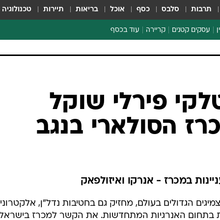
תרבות
סלבס
כסף
אוכל
בריאות
תיירות
טכנולוגיה
ן
עסקים קטנים
קריירה
עוד בכסף
חינוך פיננסי
כסף עולמי
דין וחשבון
קריפטו
לקי פירלי שוקל
הלאונג'
ז הסולארי בנגב
ספורט ביזנס
ינות במכרז - אנרקו ואיזולפאק
יגים הגדולים בעולם, מחזיק גם בחטיבות נדל"ן, אלקטרוני
ות בתחום האנרגיות המתחדשות. את הקשר למכרז בישראל