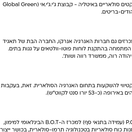
יצרה שותפתה של פירלי לכמה פרויקטים סולאריים באיטליה - קבוצת ג'י.ג'י.אי (Global Green
כרזים גם חברות האנרגיה אנרקו, החברה הבת של תאגיד
י ENEL, ואיזולפאק המתמחה בהתקנת לוחות פוטו-וולטאים על גגות בתים.
יהודה רוה, ממשרד רווה ושות'.
יווי להשקעות בתחום האנרגיה הסולארית. זאת, בעקבות
5 יורו סנט לקווט"ש).
בסוף החודש אמור להיסגר שלב ה-P.Q (עמידה בתנאי סף) למכרז ה-B.O.T הבינלאומי למימון,
 כוח סולאריות בטכנולוגיה תרמו-סולארית, בכושר ייצור