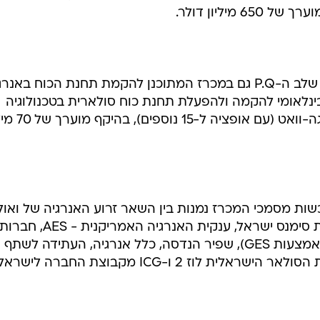
ב-21 באוגוסט השנה אמור להסתיים שלב ה-P.Q גם במכרז המתוכנן להקמת תחנת הכוח באנ
וולטאית. זהו מכרז ה-B.O.T הבינלאומי להקמה ולהפעלת תחנת כוח סולארית בטכנולוגיה
פוטו-וולטאית (P.V.) בהיקף של 15 מגה-וואט (עם 
ם ב-TheMarker, על רוכשות מסמכי המכרז נמנות בין השאר זרוע האנרגיה של ואו
ישראל, חברת דלקיה (Dalkia), חברת סימנס ישראל, ענקית האנרגיה האמריקנית - AES, חברו
אורמת, שיכון ובינוי, גרנית הכרמל (באמצעות GES), שפיר הנדסה, כלל אנרגיה, העתידה לשתף
לוז 2 ו-ICG מקבוצת החברה לישראל.