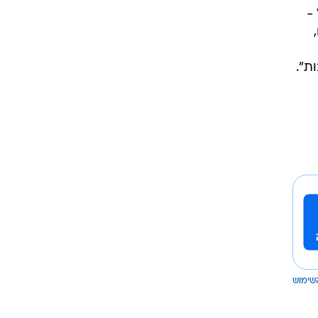
-
,
ת".
שימוש