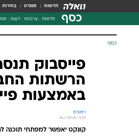
חדשות
ספורט
בחירות
כסף
חדשות
צרכנות
דעות
מגזי
החלטות פיננסיות
בדיקת מוצרים
כסף
חדשות מהמדף
השוואת מחירים
פייסבוק תנס
צרכנות פיננסית
הרשתות החבר
באמצעות פיי
רויטרס
24.7.2008 / 5:25
קונקט יאפשר למפתחי תוכנה לה