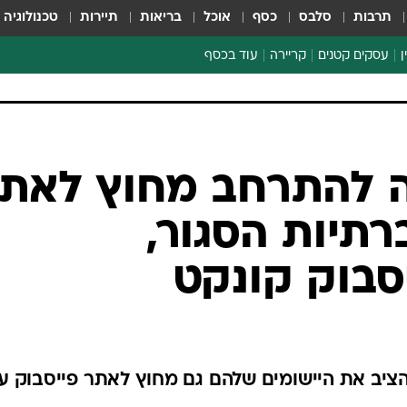
תרבות
סלבס
כסף
אוכל
בריאות
תיירות
טכנולוגיה
ן
עסקים קטנים
קריירה
עוד בכסף
חינוך פיננסי
כסף עולמי
דין וחשבון
קריפטו
ה להתרחב מחוץ לאת
הלאונג'
תיות הסגור,
ספורט ביזנס
סבוק קונקט
ציב את היישומים שלהם גם מחוץ לאתר פייסבוק ע