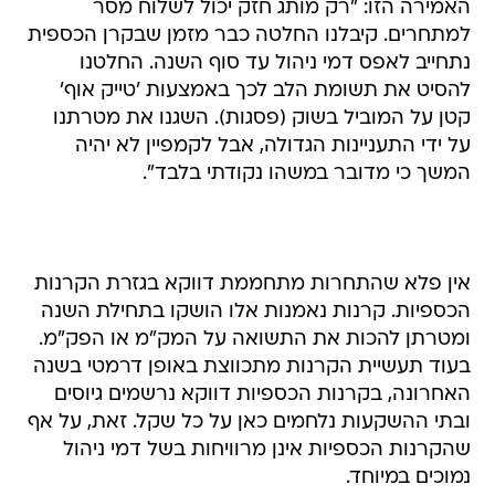
האמירה הזו: "רק מותג חזק יכול לשלוח מסר
למתחרים. קיבלנו החלטה כבר מזמן שבקרן הכספית
נתחייב לאפס דמי ניהול עד סוף השנה. החלטנו
להסיט את תשומת הלב לכך באמצעות 'טייק אוף'
קטן על המוביל בשוק (פסגות). השגנו את מטרתנו
על ידי התעניינות הגדולה, אבל לקמפיין לא יהיה
המשך כי מדובר במשהו נקודתי בלבד".
אין פלא שהתחרות מתחממת דווקא בגזרת הקרנות
הכספיות. קרנות נאמנות אלו הושקו בתחילת השנה
ומטרתן להכות את התשואה על המק"מ או הפק"מ.
בעוד תעשיית הקרנות מתכווצת באופן דרמטי בשנה
האחרונה, בקרנות הכספיות דווקא נרשמים גיוסים
ובתי ההשקעות נלחמים כאן על כל שקל. זאת, על אף
שהקרנות הכספיות אינן מרוויחות בשל דמי ניהול
נמוכים במיוחד.