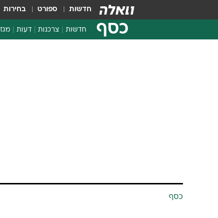
חדשות
ספורט
בחירות
כסף
חדשות
צרכנות
דעות
מגזי
החלטות פיננסיות
בדיקת מוצרים
חדשות מהמדף
השוואת מחירים
צרכנות פיננסית
כסף