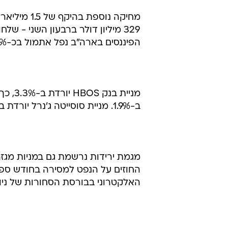
329 מיליון דולר ברבעון השני - 
הפיננסים בארה"ב נפל אתמול בכ-5.5% בהובלת בנק ההשקעות ליהמן ברדרס שקרס ב-12.1%.
מניית
ב-1.9%. מניית סוסייטה ג'נרל יורדת ב-3%.
האלקטרוני בבורסת הסחורות של ניו י