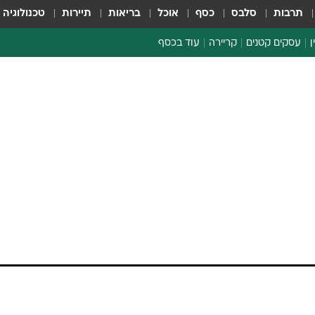
תרבות
סלבס
כסף
אוכל
בריאות
תיירות
טכנולוגיה
ן
עסקים קטנים
קריירה
עוד בכסף
חינוך פיננסי
כסף עולמי
דין וחשבון
קריפטו
הלאונג'
ספורט ביזנס