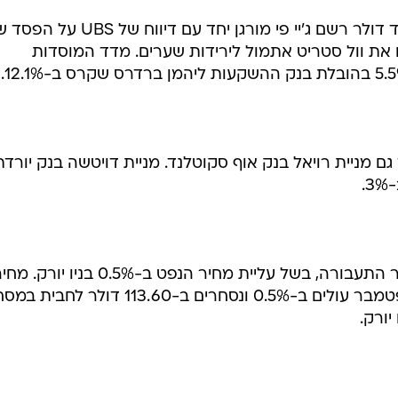
מחיקה נוספת בהיקף של 1.5 מיליארד דולר רשם ג'יי פי מורגן יחד עם דיווח של BS
שלחו את וול סטריט אתמול לירידות שערים. מדד המוסדות
 בנק HBOS יורדת ב-3.3%, כך גם מניית רויאל בנק אוף סקוטלנד. מניית דויטשה בנק יורד
מגמת ירידות נרשמת גם במניות מגזר התעבורה, בשל עליית מחיר הנפט ב-0.5% בניו יור
החוזים על הנפט למסירה בחודש ספטמבר עולים ב-0.5% ונסחרים ב-113.60 דולר לח
ורק.