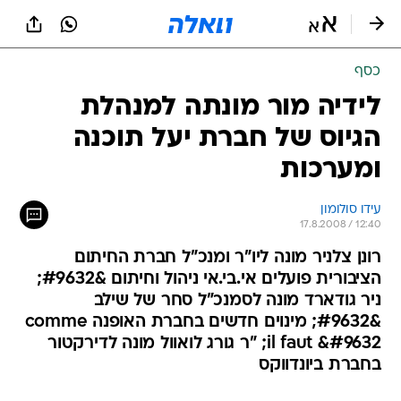
כסף
לידיה מור מונתה למנהלת
הגיוס של חברת יעל תוכנה
ומערכות
עידו סולומון
17.8.2008 / 12:40
רונן צלניר מונה ליו"ר ומנכ"ל חברת החיתום
הציבורית פועלים אי.בי.אי ניהול וחיתום &#9632;
ניר גודארד מונה לסמנכ"ל סחר של שילב
&#9632; מינוים חדשים בחברת האופנה comme
il faut &#9632; "ר גורג לואוול מונה לדירקטור
בחברת ביונדווקס