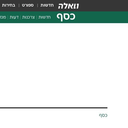
חדשות
ספורט
בחירות
כסף
חדשות
צרכנות
דעות
מגזי
החלטות פיננסיות
בדיקת מוצרים
כסף
חדשות מהמדף
השוואת מחירים
הענפים הגרועי
צרכנות פיננסית
וחברות אחזק
TheMarker
7.9.2008 / 8:27
לימור גרובר, מנהלת מחלקת מחק