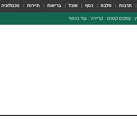
תרבות
סלבס
כסף
אוכל
בריאות
תיירות
טכנולוגיה
ן
עסקים קטנים
קריירה
עוד בכסף
חינוך פיננסי
כסף עולמי
דין וחשבון
קריפטו
ם ברבעון השני: נדל"
הלאונג'
ה
ספורט ביזנס
ר בפסגות: תוצאות הרבעון השלישי יהיו טובות יות