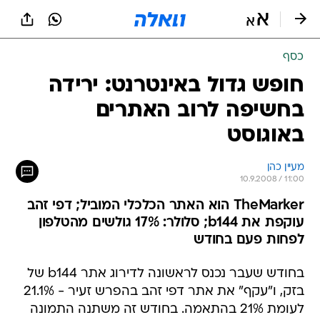
כסף
חופש גדול באינטרנט: ירידה
בחשיפה לרוב האתרים
באוגוסט
מעיין כהן
10.9.2008 / 11:00
TheMarker הוא האתר הכלכלי המוביל; דפי זהב
עוקפת את b144; סלולר: 17% גולשים מהטלפון
לפחות פעם בחודש
בחודש שעבר נכנס לראשונה לדירוג אתר b144 של
בזק, ו"עקף" את אתר דפי זהב בהפרש זעיר - 21.1%
לעומת 21% בהתאמה. בחודש זה משתנה התמונה