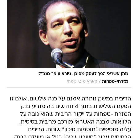
מתן אשראי הפך לעסק מסוכן. גיורא עופר מנכ"ל
/
מזרחי-טפחות
הארץ מוטי קמחי
הריבית במשק נותרה אמנם על כנה שלשום, אולם זו
הפעם השלישית בתוך 4 חודשים בה מודיע בנק
המזרחי-טפחות על ייקור הריבית שהוא גובה על
הלוואות. מבנה האשראי מורכב מריבית בסיסית,
עליה מוסיפים "תוספות סיכון" שונות. הריבית
הבסיסית עבור "חשבון שכיר" רגיל או מועדף בבנק