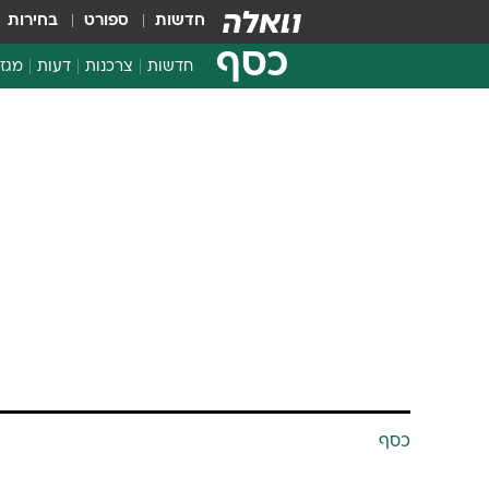
חדשות
ספורט
בחירות
כסף
חדשות
צרכנות
דעות
מגזי
החלטות פיננסיות
בדיקת מוצרים
חדשות מהמדף
השוואת מחירים
צרכנות פיננסית
כסף