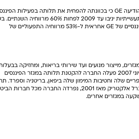
במסגרת הצעדים להגדלת הנזילות, הודיעה GE כי בכוונתה להפחית את תלותה בפעילות הפינ
של החברה ולהבטיח כי חטיבותיה התעשייתיות יניבו עד 2009 לפחות 60% מרווחיה ה
שעברה הייתה חטיבת השירותים הפיננסיים של GE אחראית ל-53% מרווחיה התפעוליים של
מגזרים, מייצור מנועים ועד שירותי בריאות, ומחזיקה בבעלות
רשת הטלוויזיה האמריקאית NBC. ביוני 2007 פעלה החברה להקטנת תלותה במגזר הפיננסים
ים שלה וחטיבות המימון שלה ביפאן, בריטניה וספרד. תח
ניהולו של אימלט, ששימש כמנכ"ל ג'נרל אלקטריק מאז 2001, נפרדה החברה מכל חברות הב
עה במגזרים אחרים.