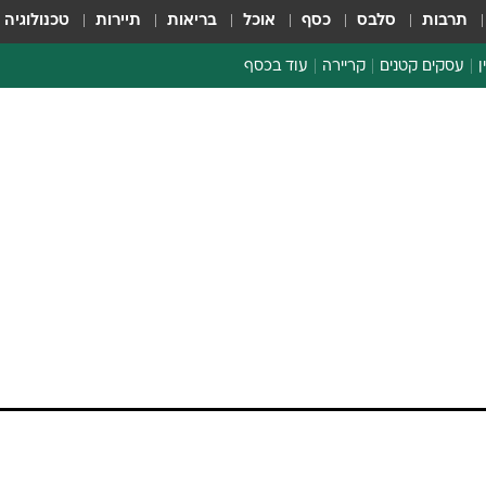
תרבות
סלבס
כסף
אוכל
בריאות
תיירות
טכנולוגיה
ן
עסקים קטנים
קריירה
עוד בכסף
חינוך פיננסי
כסף עולמי
דין וחשבון
קריפטו
הלאונג'
ספורט ביזנס