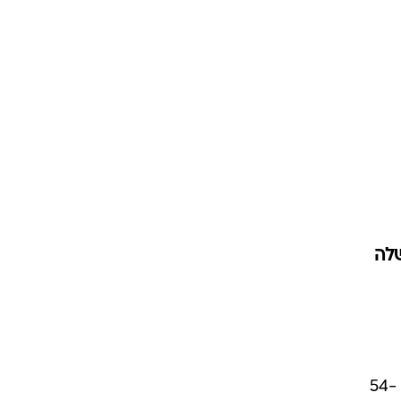
ות שלה
תחזית הרווח לרבעון השני, ל-84-43 סנט למניה, לעומת תחזית קודמת שצפתה רווח רבעוני של 54-