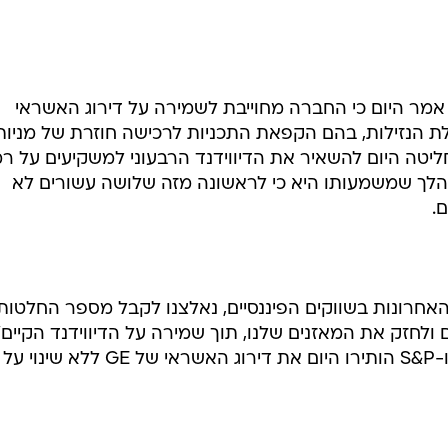
, אמר היום כי החברה מחוייבת לשמירה על דירוג האשראי
 הנזילות, בהם הקפאת התכניות לרכישה חוזרת של מניות
ת. מועצת המנהלים של GE החליטה היום להשאיר את הדיווידנד הרבעוני למשקיעים על 
סנט למניה עד סוף 2009 - מהלך שמשמעותו היא כי לראשונה מזה שלושה עשורים לא
.
חרונות בשווקים הפיננסיים, נאלצנו לקבל מספר החלטות
ולחזק את המאזנים שלנו, תוך שמירה על הדיווידנד הקיים"
אמר אימלט. סוכנויות הדירוג מודי'ס ו-S&P הותירו היום את דירוג האשראי של GE ללא שינוי על