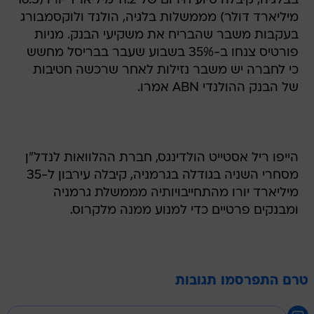
בבלגיה, קיבלה סיוע חירום של 11.2 מיליארד יורו (16.3
מיליארד דולר) מממשלות בלגיה, הולנד ולוקסמבורג
בעקבות משבר שהבריח את משקיעי הבנק. מניות
פורטיס צנחו ב-35% בשבוע שעבר בבריסל מחשש
כי לחברה יש משבר נזילות לאחר שרכשה חטיבות
של הבנק ההולנדי ABN אמרו.
הייפו ריל אסטייט הולדינגס, חברת ההלוואות לנדל"ן
מסחרי השניה בגודלה בגרמניה, קיבלה עירבון ל-35
מיליארד יורו מהתחייבויותיה מממשלת גרמניה
ומבנקים פרטיים כדי למנוע ממנה מלקרוס.
טרם התפרסמו תגובות