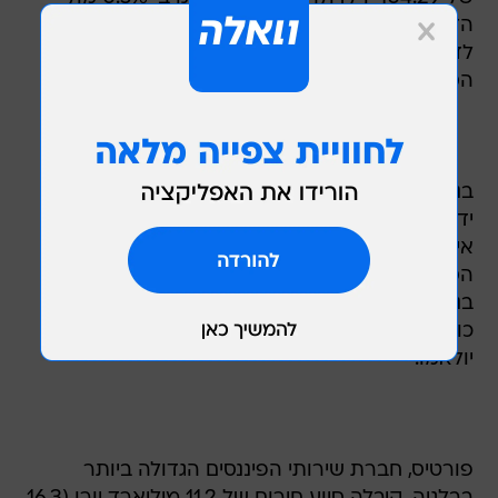
הדולר האוסטרלי ונסחר בשער של 0.8004 דולר
לדולר אוסטרלי. הדולר מתחזק ב-0.2% מול היואן
הסיני ונסחר בשער של 6.8325 יואן לדולר.
בנק ברדפורד אנד בינגלי הבריטי הולאם אתמול על
ידי ממשלת בריטניה לאחר שהמשקיעים והמלווים
איבדו בו אמון. חטיבת הפיקדונות הקמעוניים ורשת
הסניפים של הבנק יועברו לחטיבת אבי נשיונל של
בנקו סנטנדר הספרדי. שאר חטיבות הבנק הבריטי,
כולל חטיבת המשכנתאות, מטה החברה ונכסיו,
יולאמו.
פורטיס, חברת שירותי הפיננסים הגדולה ביותר