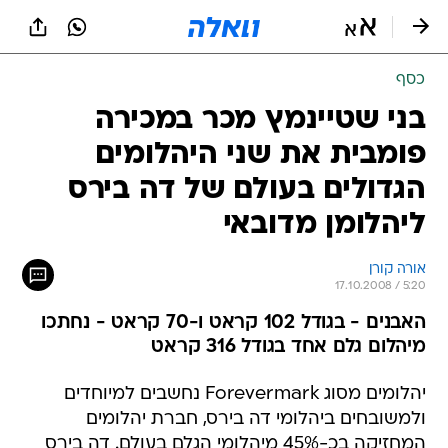
כסף
בני שטיינמץ מכר במכירה
פומבית את שני היהלומים
הגדולים בעולם של דה בירס
ליהלומן מדובאי
אורה קורן
17.10.2008 / 5:20
האבנים - בגודל 102 קראט ו-70 קראט - נחתכו
מיהלום גלם אחד בגודל 316 קראט
יהלומים מסוג Forevermark נחשבים למיוחדים
ולמשובחים ביהלומי דה בירס, חברת יהלומים
המחזיקה בכ-45% מיהלומי הגלם בעולם. דה בירס