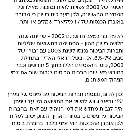
1.44 מיליארד שקלים. עם זאת, התשואות במחצית
השניה של 2008 צפויות להיות נמוכות מאילו של
המחצית הראשונה, ולכן מעריכים בשוק כי מדובר
באובדן הכנסות של 1.7 מיליארד שקלים או יותר.
לא מדובר במצב חדש: גם 2002 - שהיתה שנה
חלשה בשוק ההון - הסתיימה בתשואות שליליות
וחברות הביטוח נכנסו לשנת 2003 עם "בור" של
סביב 7%-8%. אז, ובשל הראלי האדיר בתחילת
2003, כוסו ההפסדים הללו בתוך 5 חודשים וכבר
בחודש מאי שבו חברות הביטוח לגבות שוב את דמי
הניהול המשתנים.
נכון להיום, נכנסות חברות הביטוח עם מינוס של בערך
15% (ריאלי), ויש להשיג את התשואה הזו עד שניתן
יהיה לגבות מחדש את דמי הניהול. עם זאת, בחברות
הביטוח מדגישים כי בטווח הארוך, השוק ישוב לעלות
ולכן אובדן ההכנסות הוא זמני בלבד. בחברת ביטוח