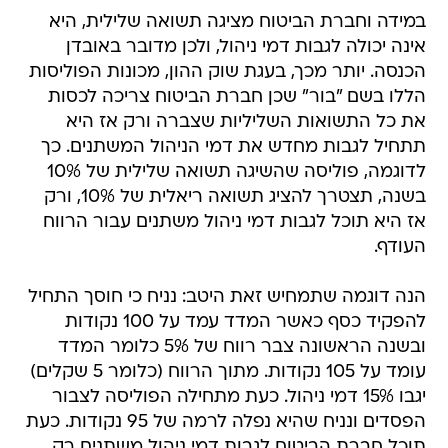
במידה וחברת הביטוח מציגה תשואה שלילית, היא
אינה יכולה לגבות דמי ניהול, ולכן מדובר באובדן
הכנסה. יותר מכך, בעגת שוק ההון, מכונות הפוליסות
הללו בשם "בור" שכן חברת הביטוח צריכה לכסות
את כל התשואות השליליות שצברה ורק אז היא
תתחיל לגבות מחדש את דמי הניהול המשתנים. כך
לדוגמה, פוליסה שהשיגה תשואה שלילית של 10%
בשנה, תצטרך להציג תשואה ריאלית של 10%, ורק
אז היא תוכל לגבות דמי ניהול משתנים עבור הרווח
העודף.
הנה דוגמה שתמחיש זאת היטב: נניח כי חוסך התחיל
להפקיד כסף כאשר המדד עמד על 100 נקודות
ובשנה הראשונה צבר רווח של 5% כלומר המדד
עומד על 105 נקודות. מתוך הרווח (כלומר 5 שקלים)
יגבו 15% דמי ניהול. כעת מתחילה הפוליסה לצבור
הפסדים ונניח שהיא נפלה לרמה של 95 נקודות. כעת
תוכל חברת הביטוח לגבות דמי ניהול משתנים רק