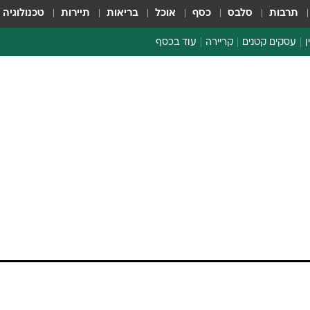
תרבות
סלבס
כסף
אוכל
בריאות
תיירות
טכנולוגיה
ן
עסקים קטנים
קריירה
עוד בכסף
חינוך פיננסי
כסף עולמי
דין וחשבון
קריפטו
הלאונג'
ספורט ביזנס