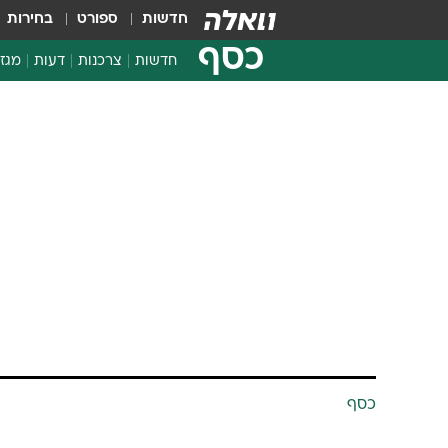
חדשות
ספורט
בחירות
כסף
חדשות
צרכנות
דעות
מגזי
החלטות פיננסיות
בדיקת מוצרים
חדשות מהמדף
השוואת מחירים
צרכנות פיננסית
כסף