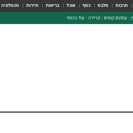
תרבות
סלבס
כסף
אוכל
בריאות
תיירות
טכנולוגיה
ן
עסקים קטנים
קריירה
עוד בכסף
חינוך פיננסי
כסף עולמי
דין וחשבון
קריפטו
ספורט ביזנס