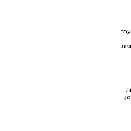
שעבר
מכוניות
ת
מן.