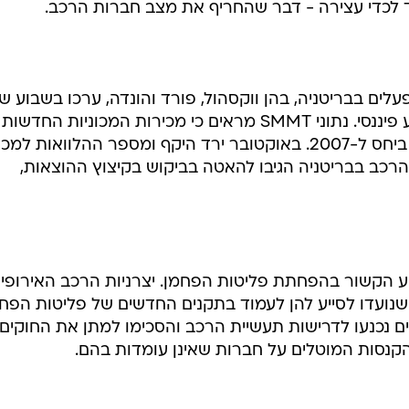
 לכדי עצירה - דבר שהחריף את מצב חברות הרכב.
פעלים בבריטניה, בהן ווקסהול, פורד והונדה, ערכו בשבוע 
שיחות עם הממשלה בנוגע למתן סיוע פיננסי. נתוני SMMT מראים כי מכירות המכוניות החדשות
בנובמבר צנחו בשיעור שיא של 37% ביחס ל-2007. באוקטובר ירד היקף ומספר ההלוואות ל
הרכב בבריטניה הגיבו להאטה בביקוש בקיצוץ ההוצאות,
וע הקשור בהפחתת פליטות הפחמן. יצרניות הרכב האירופיו
תיים, שנועדו לסייע להן לעמוד בתקנים החדשים של פליטות הפח
ם נכנעו לדרישות תעשיית הרכב והסכימו למתן את החוקים
הקנסות המוטלים על חברות שאינן עומדות בהם.