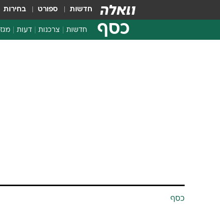
חדשות
ספורט
בחירות
כסף
חדשות
צרכנות
דעות
מגזי
החלטות פיננסיות
בדיקת מוצרים
חדשות מהמדף
השוואת מחירים
צרכנות פיננסית
כסף