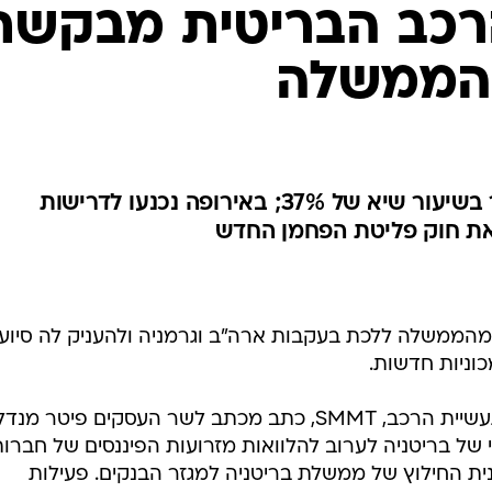
רכב הבריטית מבקשת
מהממשלה
מכירות המכוניות צנחו בנובמבר בשיעור שיא של 37%; באירופה נכנעו לדרישות
את חוק פליטת הפחמן החדש
הממשלה ללכת בעקבות ארה"ב וגרמניה ולהעניק לה סיוע
וניות חדשות.
ה"גרדיאן" דיווח כי גוף המסחר של תעשיית הרכב, SMMT, כתב מכתב לשר העסקים פיטר 
ל בריטניה לערוב להלוואות מזרועות הפיננסים של חברות
ית החילוץ של ממשלת בריטניה למגזר הבנקים. פעילות