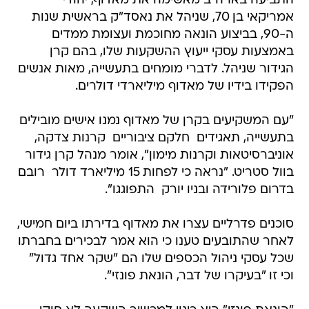
התביעה בארה"ב מאשימה את מאדוף, יהודי
אמריקאי בן 70, שניהל את נאסד"ק בראשית שנות
ה-90, בביצוע הונאה מחוכמת ועצומת ממדים
באמצעות עסקי ייעוץ ההשקעות שלו, בהם קרן
הגידור שניהל. לדברי מומחים בתעשייה, מאות אנשים
הפקידו בידיו של מאדוף מיליארדי דולרים.
"עם המשקיעים בקרן של מאדוף נמנו אישים מובילים
בתעשייה, תאגידים  חלקם ציבוריים  קרנות צדקה,
אוניברסיטאות וקרנות מימון", אומר מנהל קרן גידור
בוול סטריט. "נראה כי לפחות 15 מיליארד דולר  רובם
בדרום פלורידה ובניו יורק  התפוגגו".
סוכנים פדרליים עצרו את מאדוף בדירתו ביום חמישי,
לאחר שהתובעים טענו כי הוא אמר לבכירים בחברתו
שכל עסקי ניהול הכספים שלו הם "שקר אחד גדול"
וכי זו "בעיקרו של דבר, הונאת פונזי".