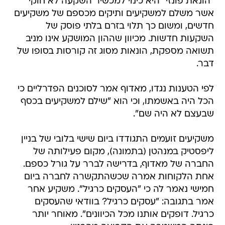
"הונאת פונזי" היא כינוי למכשיר השקעה לא חוקי
אשר משלם למשקיעים ותיקים מכספם של משקיעים
חדשים, ומשום כך תלוי בזרם בלתי פוסק של
השקעות חדשות. מכיוון שההון המושקע אינו מניב
תשואה מספקת, הונאות מסוג זה קורסות בסופו של
דבר.
לפי הטענות נגדו, מאדוף אמר לסוכנים הפדרליים כי
הכל היה באשמתו, וכי הוא "שילם למשקיעים בכסף
שבעצם לא היה שם".
משקיעים זועמים התגודדו ביום שישי בלובי של בניין
ליפסטיק במנהטן (בתמונה), מקום פעילותה של
החברה של מאדוף, בדרישה לברר על גורל כספם.
אחת הלקוחות אמרה שכשהתקשרה לחברה ביום
חמישי נאמר לה כי "העסקים כרגיל". משקיע אחר
אמר בתגובה: "עסקים כרגיל? בוודאי שהעסקים
כרגיל. דופקים אותנו מכל הכיוונים". מאוחר יותר