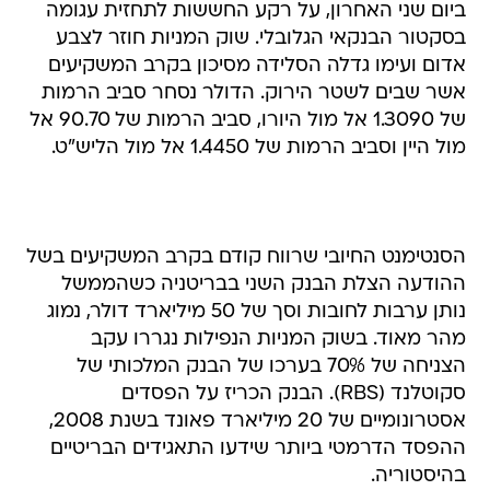
ביום שני האחרון, על רקע החששות לתחזית עגומה
בסקטור הבנקאי הגלובלי. שוק המניות חוזר לצבע
אדום ועימו גדלה הסלידה מסיכון בקרב המשקיעים
אשר שבים לשטר הירוק. הדולר נסחר סביב הרמות
של 1.3090 אל מול היורו, סביב הרמות של 90.70 אל
מול היין וסביב הרמות של 1.4450 אל מול הליש"ט.
הסנטימנט החיובי שרווח קודם בקרב המשקיעים בשל
ההודעה הצלת הבנק השני בבריטניה כשהממשל
נותן ערבות לחובות וסך של 50 מיליארד דולר, נמוג
מהר מאוד. בשוק המניות הנפילות נגררו עקב
הצניחה של 70% בערכו של הבנק המלכותי של
סקוטלנד (RBS). הבנק הכריז על הפסדים
אסטרונומיים של 20 מיליארד פאונד בשנת 2008,
ההפסד הדרמטי ביותר שידעו התאגידים הבריטיים
בהיסטוריה.