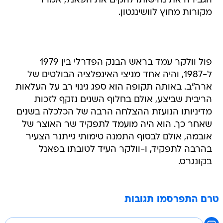
הגבירה את נחישותו להקים את הפאנל, אמרו
מקורות מחוץ לוושינגטון.
פול וולקר עמד בראש הבנק הפדרלי בין 1979
ל-1987, והיה אחד מניצי האינפלציה הבולטים של
ארה"ב. באותה תקופה הוא ספג גינוי רב על העלאות
הריבית שביצע, אולם בחלוף השנים נזקף לזכות
מדיניותו הנועזת ההצלחה הרבה של הכלכלה בשנים
שאחר כך. הוא היה מועמד לתפקיד שר האוצר של
אובמה, אולם לבסוף התמנה טימותי גייתנר הצעיר
בהרבה לתפקיד, ו-וולקר העיד לטובתו בפאנל
בקונגרס.
טרם התפרסמו תגובות