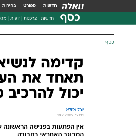
חדשות
ספורט
בחירות
כסף
חדשות
צרכנות
דעות
מגזי
החלטות פיננסיות
בדיקת מוצרים
כסף
חדשות מהמדף
השוואת מחירים
קדימה לנשיא
צרכנות פיננסית
תאחד את העם;
יכול להרכיב
יובל אזולאי
18.2.2009 / 21:11
אין הפתעות בפגישה הראשונה של
המבוגר האחראי בחבורה