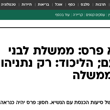
תרבות
סלבס
כסף
אוכל
בריאות
תיירות
טכנולוגיה
ן
עסקים קטנים
קריירה
עוד בכסף
חינוך פיננסי
כסף עולמי
דין וחשבון
קריפטו
 פרס: ממשלת לבני
הלאונג'
 הליכוד: רק נתניהו
ספורט ביזנס
 ממשלה
 סיעות הכנסת עם הנשיא. חסון: פרס יהיה כנראה