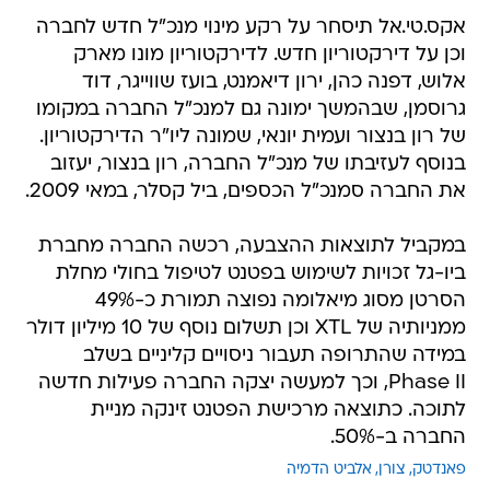
אקס.טי.אל תיסחר על רקע מינוי מנכ"ל חדש לחברה
וכן על דירקטוריון חדש. לדירקטוריון מונו מארק
אלוש, דפנה כהן, ירון דיאמנט, בועז שווייגר, דוד
גרוסמן, שבהמשך ימונה גם למנכ"ל החברה במקומו
של רון בנצור ועמית יונאי, שמונה ליו"ר הדירקטוריון.
בנוסף לעזיבתו של מנכ"ל החברה, רון בנצור, יעזוב
את החברה סמנכ"ל הכספים, ביל קסלר, במאי 2009.
במקביל לתוצאות ההצבעה, רכשה החברה מחברת
ביו-גל זכויות לשימוש בפטנט לטיפול בחולי מחלת
הסרטן מסוג מיאלומה נפוצה תמורת כ-49%
ממניותיה של XTL וכן תשלום נוסף של 10 מיליון דולר
במידה שהתרופה תעבור ניסויים קליניים בשלב
Phase II, וכך למעשה יצקה החברה פעילות חדשה
לתוכה. כתוצאה מרכישת הפטנט זינקה מניית
החברה ב-50%.
פאנדטק
צורן
אלביט הדמיה