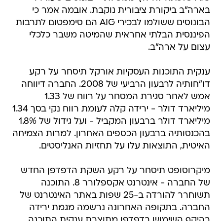
בארה"ב ביקורת ציבורית נוקבת. אובמה אמר כי
הבונוסים ששולמו לבכירי AIG הם סימפטום לתרבות
הפיננסית הבלתי אחראית שהמיטה משבר כלכלי
עצום על ארה"ב.
ענקית התוכנות העסקיות אורקל תיסחר על רקע
דו"חותיה לרבעון הרביעי של 2008. החברה דיווחה
אמש לאחר סגירת המסחר על רווח של 1.33
מיליארד דולר - ירידה קלה לעומת רווח נקי בסך 1.34
מיליארד דולר ברבעון המקביל - ועל גידול של 1.8%
בהכנסותיה ברבעון הכספים האחרון. למרות הצמיחה
האיטית, התוצאות עלו על תחזיות האנליסטים.
מיקרוסופט תיסחר על רקע השקת הדפדפן החדש
של החברה - אינטרנט אקספלורר 8. התוכנה
תשוחרר להורדה ב-25 שפות באתר האינטרנט של
החברה. בתקופה האחרונה נרשמה מגמת ירידה
בהיקף השימוש בדפדפן מתוצרת ענקית התוכנה