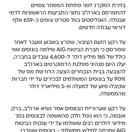
בזירת המקרו: לפני פתיחת המסחר צפויים
להתפרסם בארה"ב נתוני התביעות הראשוניות לדמי
אבטלה. האנליסטים בוול סטריט צופים כ-659 אלף
דורשי עבודה חדשים.
על רקע הזעם הציבור, שפרץ בשבוע שעבר לאחר
שפורסם כי חברת הביטוח AIG שילמה בונוסים שווי
כולל של 165 מיליון דולר ל-4,600 עובדים בחברה,
יעלו היום מנהיגי מפלגת הדמוקרטים בארה"ב
להצבעה בבית הנבחרים הצעה הדורשת מס של
90% על בונוסים המשולמים לבכירים על ידי חברות
שקיבלו סיוע של למעלה מ-5 מיליארד דולר
מהממשלה.
על רקע שערוריית הבונסים אמר נשיא ארה"ב, ברק
אובמה, כי הוא נוטל חלק מהאשמה לבונוסים בסך
מיליוני דולרים רבים ששולמו על ידי ענקית הביטוח
AIG שזכתה לחילוץ ממשלתי - בונוסים שעוררו