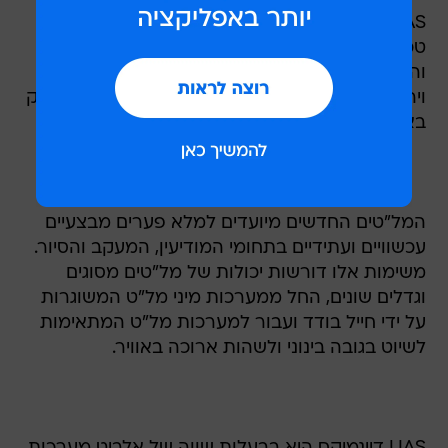
UAS דינמיקס תשלב במל"טים אלו פיתוחים
טכנולוגיים אמריקאיים מתחומי ההנדסה, הייצור
והלוגיסטיקה שיאפשרו פריסה מהירה של המל"טים
ויהוו מענה לצרכים המשתנים והמתפתחים של השוק
בארצות הברית.
המל"טים החדשים מיועדים למלא פערים מבצעיים
עכשוויים ועתידיים בתחומי המודיעין, המעקב והסיור.
משימות אלו דורשות יכולות של מל"טים מסוגים
וגדלים שונים, החל ממערכות מיני מל"ט המשוגרות
על ידי חייל בודד ועבור למערכות מל"ט המתאימות
לשיוט בגובה בינוני ולשהות ארוכה באוויר.