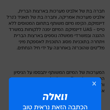
חברה בת של אלביט מערכות בארצות הברית,
אלביט מערכות אמריקה, וחברה בת של תאגיד ג'נרל
דיינמיקס, הקימו מיזם משותף בתחום המטוסים ללא
טייס - UAS דיינמיקס. המיזם יפנה ללקוחות במשרד
ההגנה ובמשרדי ממשלה נוספים בארצות הברית
ויתחרה בתוכניות מסוג התוכנית לאספקת מיני
מל"טים שהוכרזה באחרונה על ידי חיל הנחתים.
המערכות של המיזם המשותף יתבססו על הניסיון
המבצעי של המל"טים של אלביט מערכות, ההרמס
והסקיילארק. ג'נרל דיימיקס היא יצרנית כלים צבאים
אוויריים, ימיים ויבשתיים. החברה נסחרת בארה"ב.