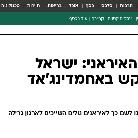
תרבות
סלבס
כסף
אוכל
בריאות
תיירות
טכנולוגיה
ן
עסקים קטנים
קריירה
עוד בכסף
חינוך פיננסי
כסף עולמי
דין וחשבון
קריפטו
האיראני: ישראל
ספורט ביזנס
קש באחמדינג'אד
ו לשם כך לאיראנים גולים השייכים לארגון גרילה