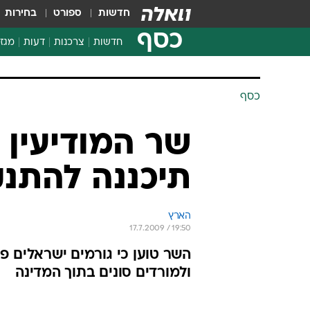
חדשות
ספורט
בחירות
כסף
חדשות
צרכנות
דעות
מגזי
החלטות פיננסיות
בדיקת מוצרים
כסף
חדשות מהמדף
השוואת מחירים
שר המודיעין 
צרכנות פיננסית
תיכננה להתנ
הארץ
17.7.2009 / 19:50
השר טוען כי גורמים ישראלים פנ
ולמורדים סונים בתוך המדינה