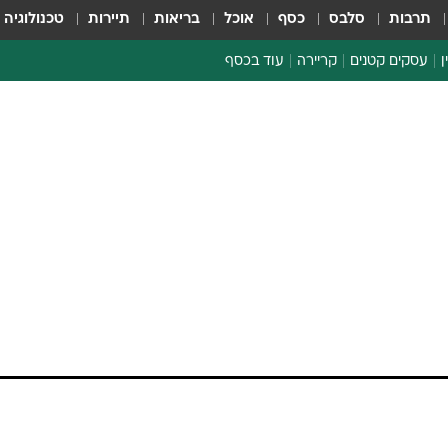
תרבות
סלבס
כסף
אוכל
בריאות
תיירות
טכנולוגיה
ן
עסקים קטנים
קריירה
עוד בכסף
חינוך פיננסי
כסף עולמי
דין וחשבון
קריפטו
ספורט ביזנס