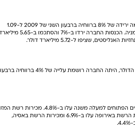
מקדונלד'ס, רשת המזון המהיר, רשמה ירידה של 8% ברווחיה ברבעון השני של 2009 ל-1.09
מיליארד דולר או רווח של 98 סנט למניה. הכנסות החברה ירדו ב-7% והסתכמו ב-5.65 מיל
סטים, שציפו ל-5.72 מיליארד דולר.
מקדונלד'ס דיווחה כי ללא התחזקות הדולר, היתה החברה רושמת עלייה של 4% ברווחיה ברב
מכירות החברה ברחבי העולם בסניפים הפתוחים למעלה משנה עלו ב-4.8%. מכירות רשת המ
המהיר בארה"ב עלו ב-3.5%, מכירות הרשת באירופה עלו ב-6.9% ומכירות הרשת באסיה,
4.