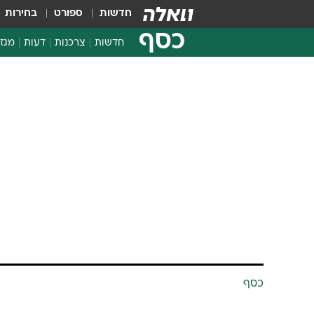
חדשות
ספורט
בחירות
כסף
חדשות
צרכנות
דעות
מגזי
החלטות פיננסיות
בדיקת מוצרים
חדשות מהמדף
השוואת מחירים
צרכנות פיננסית
כסף