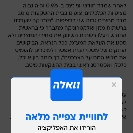
לאחר שמדד חודש יוני זינק ב-0.9% והיה גבוה
מציפיות הכלכלנים, צופים בבית ההשקעות מיטב
מדד מחירים גבוה שני ברציפות. "מבדיקה שערכנו
ברשתות מזון ואלקטרוניקה מתברר כי בראשית
החודש העלו רשתות השיווק את מחירי המוצרים ולא
ספגו את העלאת המע"מ. ככל הנראה, הביקושים
החזקים של משקי הבית אפשרו למוכרים להעמיס
את מלוא המס על הצרכנים", כך כותב רון אייכל,
כלכלן ואסטרטג ראשי בבית ההשקעות מיטב.
עקב כך, העלו במיטב את תחזית מדד המחירים
לצרכן לחודש יולי ל-1%. לאור עדכון התחזית ליולי,
כעת צפוי מדד המחירים לצרכן לעלות בשיעור של
3.8% בשנת 2009 וב-3% ב-12 החודשים הקרובים.